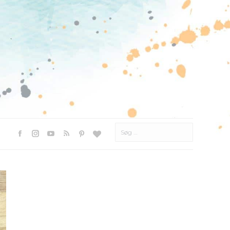
Søg
efter:
Facebook
Instagram
YouTube
Rss
Pinterest
Websted