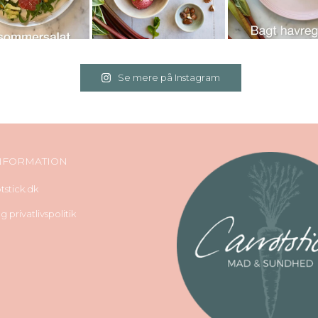
Se mere på Instagram
NFORMATION
stick.dk
 privatlivspolitik