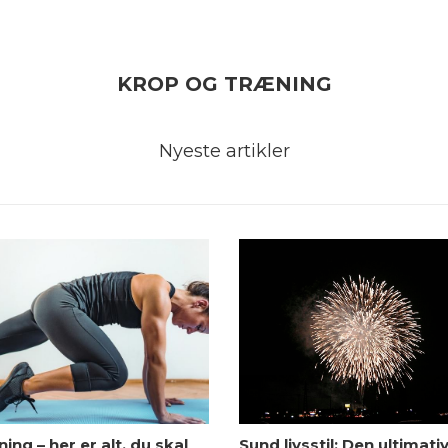
KROP OG TRÆNING
Nyeste artikler
ing – her er alt, du skal
Sund livsstil: Den ultimati