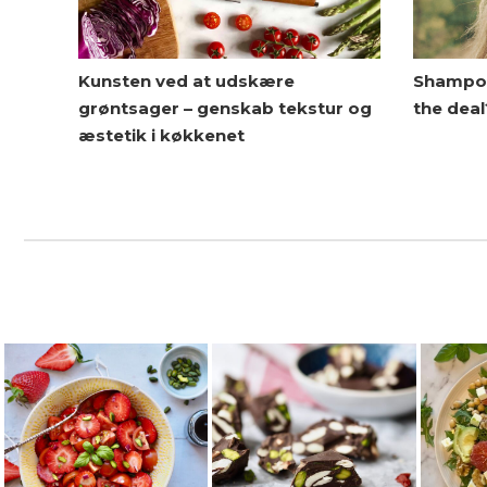
Kunsten ved at udskære
Shampoo
grøntsager – genskab tekstur og
the deal
æstetik i køkkenet