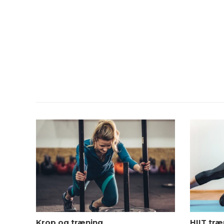
Krop og træning
HIIT træn