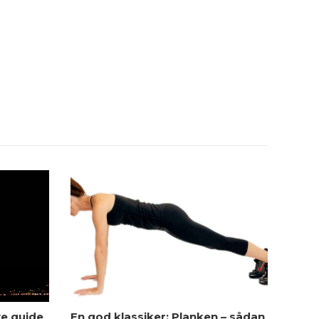
ve guide
En god klassiker: Planken – sådan