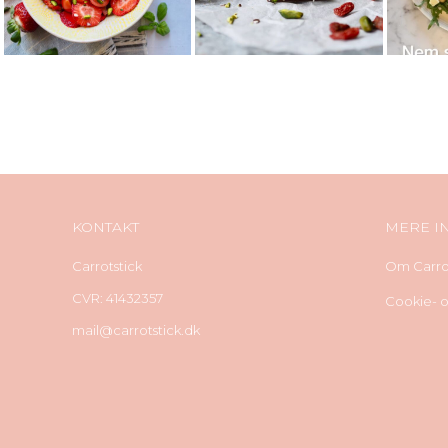
KONTAKT
MERE I
Carrotstick
Om Carrot
CVR: 41432357
Cookie- og
mail@carrotstick.dk