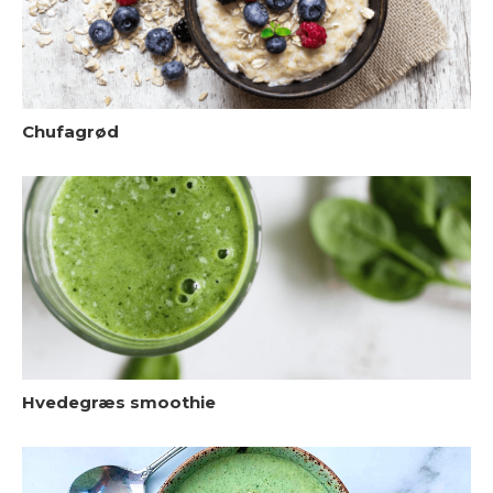
Chufagrød
V
Hvedegræs smoothie
V