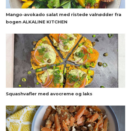
Mango-avokado salat med ristede valnødder fra
bogen ALKALINE KITCHEN
V
Squashvafler med avocreme og laks
G