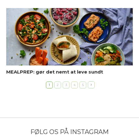
G
h
MEALPREP: gør det nemt at leve sundt
1
2
3
4
5
G
f
FØLG OS PÅ INSTAGRAM