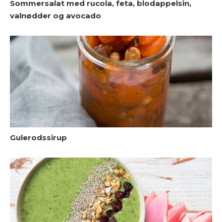
Sommersalat med rucola, feta, blodappelsin,
S
valnødder og avocado
G
Gulerodssirup
m