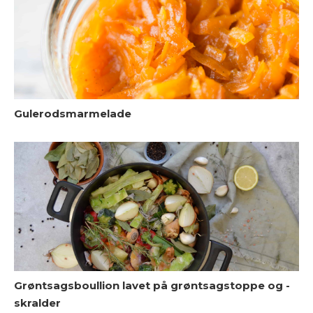
Gulerodsmarmelade
L
Grøntsagsboullion lavet på grøntsagstoppe og -
skralder