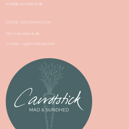
mail@carrotstick.dk
MERE INFORMATION
Om Carrotstick.dk
Cookie- og privatlivspolitik