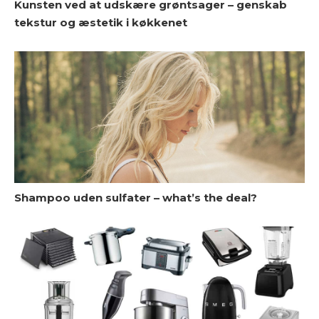
Kunsten ved at udskære grøntsager – genskab
C
tekstur og æstetik i køkkenet
V
Shampoo uden sulfater – what’s the deal?