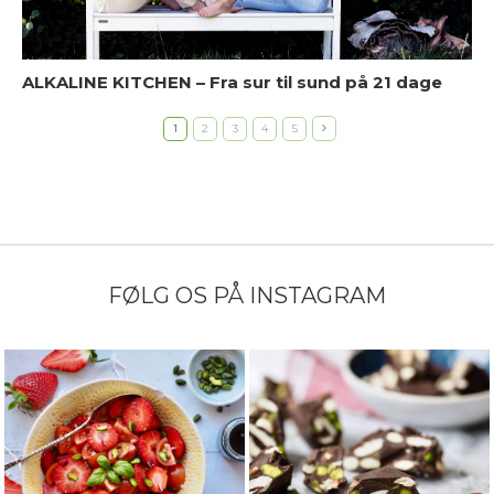
ALKALINE KITCHEN – Fra sur til sund på 21 dage
K
1
2
3
4
5
o
FØLG OS PÅ INSTAGRAM