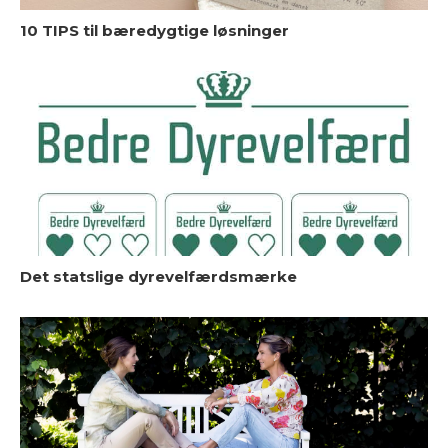
10 TIPS til bæredygtige løsninger
G
Det statslige dyrevelfærdsmærke
K