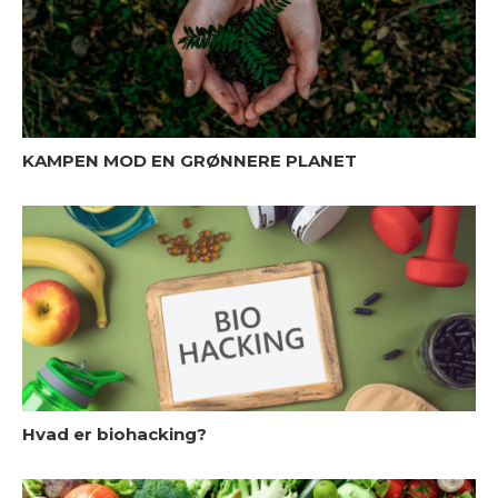
M
h
KAMPEN MOD EN GRØNNERE PLANET
T
Hvad er biohacking?
a