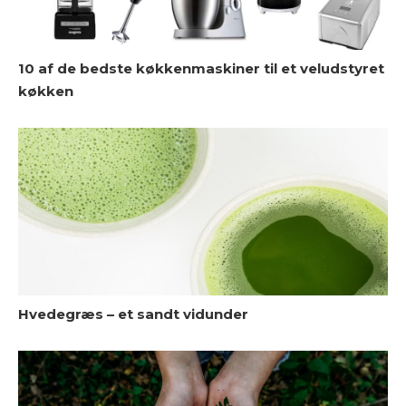
L
10 af de bedste køkkenmaskiner til et veludstyret
køkken
K
Hvedegræs – et sandt vidunder