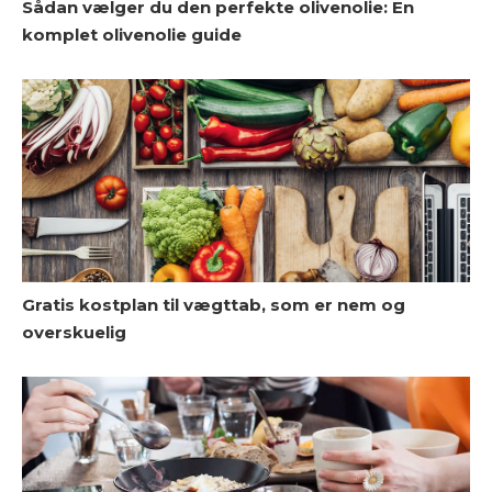
Sådan vælger du den perfekte olivenolie: En
A
komplet olivenolie guide
S
Gratis kostplan til vægttab, som er nem og
overskuelig