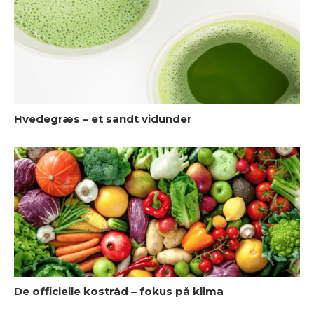
S
h
Hvedegræs – et sandt vidunder
A
De officielle kostråd – fokus på klima