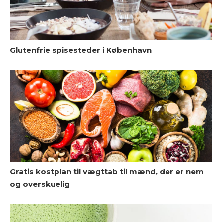
S
Glutenfrie spisesteder i København
6
Gratis kostplan til vægttab til mænd, der er nem
og overskuelig