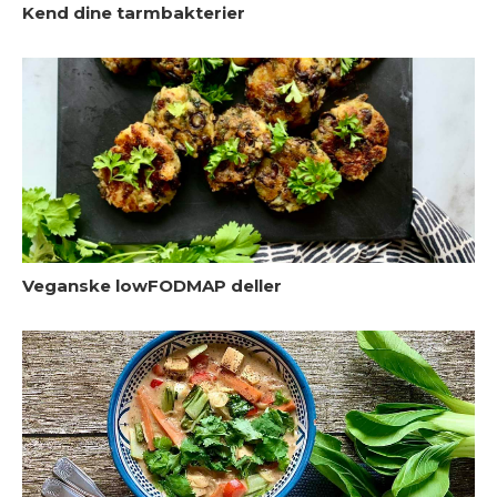
Kend dine tarmbakterier
S
Veganske lowFODMAP deller