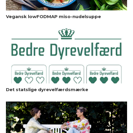
M
Vegansk lowFODMAP miso-nudelsuppe
d
Det statslige dyrevelfærdsmærke
I
b