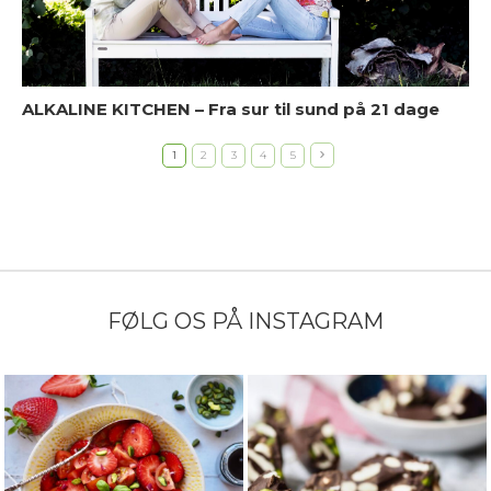
ALKALINE KITCHEN – Fra sur til sund på 21 dage
E
1
2
3
4
5
u
FØLG OS PÅ INSTAGRAM