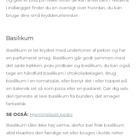
og give et bud på hvilke retter de kan anvendes i. Nederst
i indlægget finder du en oversigt over hvordan, du kan
bruge dine små krydderurterester.
Basilikum
Basilikum er let krydret med undertoner af peber og har
en parfumeret smag. Basilikum går godt sammen med
det søde køkken, prøv jordbær og basilikum, du kan også
tage en håndfuld basilikum i chokoladekagen. Brug
basilikum i en tomatsalat, eller benyt det i eller toppet på
en italiensk ret så som pizza eller en pastaret. Gør dig selv
den tjeneste at lave basilikum fra bunden, det smager
fantastisk.
SE OGSÅ:
Hjemmelavet pesto
Basilikum tåler ikke høj varme, derfor bør frisk basilikum
altid tilsættes den færdige ret eller bruges i kolde retter