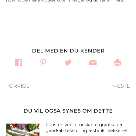
husk at
de friske krydderurter smager og dufter af mere.
DEL MED EN DU KENDER
Post
FORRIGE
Forrige
NÆSTE
Næ
navigation
nyhed:
ny
DU VIL OGSÅ SYNES OM DETTE
Kunsten ved at udskære grøntsager –
genskab tekstur og æstetik i køkkenet