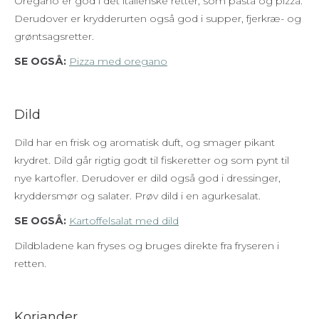
Oregano er god i det italienske retter, som pasta og pizza.
Derudover er krydderurten også god i supper, fjerkræ- og
grøntsagsretter.
SE OGSÅ:
Pizza med oregano
Dild
Dild har en frisk og aromatisk duft, og smager pikant
krydret. Dild går rigtig godt til fiskeretter og som pynt til
nye kartofler. Derudover er dild også god i dressinger,
kryddersmør og salater. Prøv dild i en agurkesalat.
SE OGSÅ:
Kartoffelsalat med dild
Dildbladene kan fryses og bruges direkte fra fryseren i
retten.
Koriander