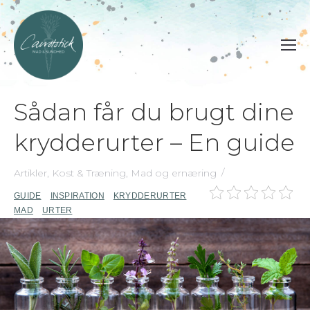
Sådan får du brugt dine
krydderurter – En guide
Artikler
,
Kost & Træning
,
Mad og ernæring
GUIDE
INSPIRATION
KRYDDERURTER
MAD
URTER