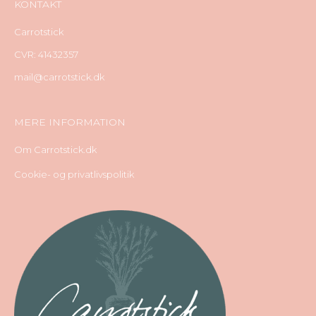
KONTAKT
Carrotstick
CVR: 41432357
mail@carrotstick.dk
MERE INFORMATION
Om Carrotstick.dk
Cookie- og privatlivspolitik