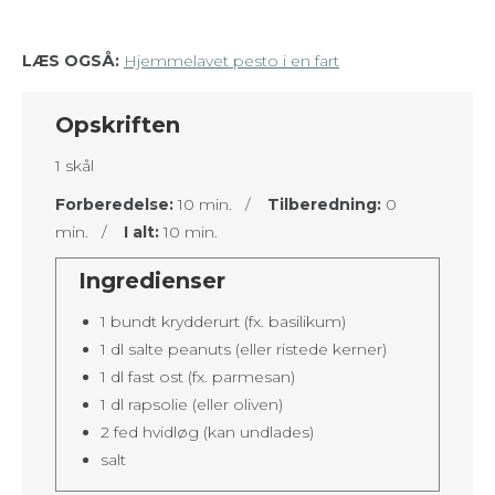
LÆS OGSÅ:
Hjemmelavet pesto i en fart
Opskriften
1 skål
Forberedelse:
10 min. /
Tilberedning:
0
min. /
I alt:
10 min.
Ingredienser
1 bundt krydderurt (fx. basilikum)
1 dl salte peanuts (eller ristede kerner)
1 dl fast ost (fx. parmesan)
1 dl rapsolie (eller oliven)
2 fed hvidløg (kan undlades)
salt