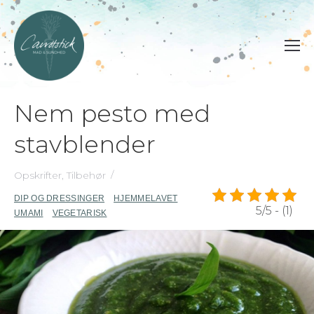
Nem pesto med
stavblender
Opskrifter
,
Tilbehør
DIP OG DRESSINGER
HJEMMELAVET
5/5 - (1)
UMAMI
VEGETARISK