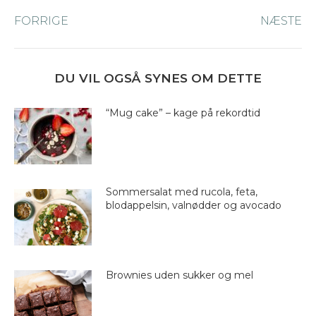
Post
FORRIGE
Forrige
NÆSTE
Næ
navigation
nyhed:
ny
DU VIL OGSÅ SYNES OM DETTE
“Mug cake” – kage på rekordtid
Sommersalat med rucola, feta,
blodappelsin, valnødder og avocado
Brownies uden sukker og mel