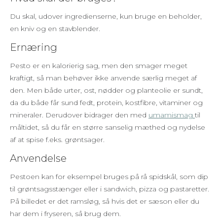
Du skal, udover ingredienserne, kun bruge en beholder,
en kniv og en stavblender.
Ernæring
Pesto er en kalorierig sag, men den smager meget
kraftigt, så man behøver ikke anvende særlig meget af
den. Men både urter, ost, nødder og planteolie er sundt,
da du både får sund fedt, protein, kostfibre, vitaminer og
mineraler. Derudover bidrager den med
umamismag
til
måltidet, så du får en større sanselig mæthed og nydelse
af at spise f.eks. grøntsager.
Anvendelse
Pestoen kan for eksempel bruges på rå spidskål, som dip
til grøntsagsstænger eller i sandwich, pizza og pastaretter.
På billedet er det ramsløg, så hvis det er sæson eller du
har dem i fryseren, så brug dem.