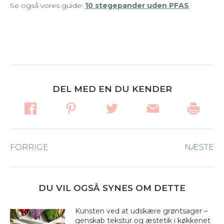
Se også vores guide:
10 stegepander uden PFAS
DEL MED EN DU KENDER
Post
FORRIGE
Forrige
NÆSTE
Næ
navigation
nyhed:
ny
DU VIL OGSÅ SYNES OM DETTE
Kunsten ved at udskære grøntsager –
genskab tekstur og æstetik i køkkenet