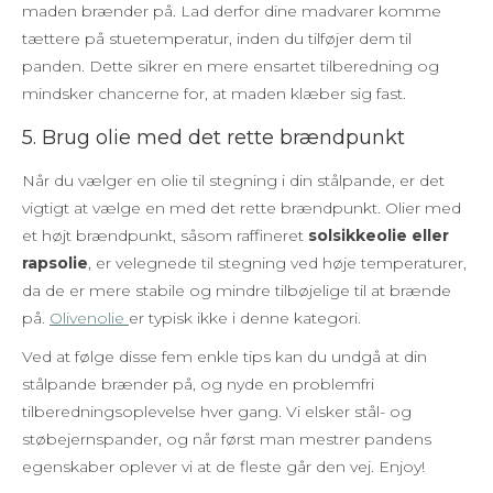
maden brænder på. Lad derfor dine madvarer komme
tættere på stuetemperatur, inden du tilføjer dem til
panden. Dette sikrer en mere ensartet tilberedning og
mindsker chancerne for, at maden klæber sig fast.
5. Brug olie med det rette brændpunkt
Når du vælger en olie til stegning i din stålpande, er det
vigtigt at vælge en med det rette brændpunkt. Olier med
et højt brændpunkt, såsom raffineret
solsikkeolie eller
rapsolie
, er velegnede til stegning ved høje temperaturer,
da de er mere stabile og mindre tilbøjelige til at brænde
på.
Olivenolie
er typisk ikke i denne kategori.
Ved at følge disse fem enkle tips kan du undgå at din
stålpande brænder på, og nyde en problemfri
tilberedningsoplevelse hver gang. Vi elsker stål- og
støbejernspander, og når først man mestrer pandens
egenskaber oplever vi at de fleste går den vej. Enjoy!