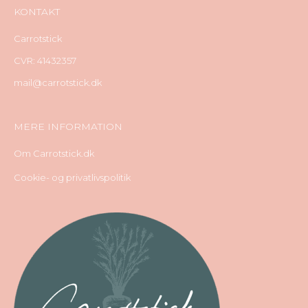
KONTAKT
Carrotstick
CVR: 41432357
mail@carrotstick.dk
MERE INFORMATION
Om Carrotstick.dk
Cookie- og privatlivspolitik