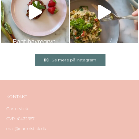
Se mere på Instagram
KONTAKT
Carrotstick
CVR: 41432357
mail@carrotstick.dk