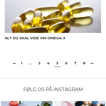
ALT DU SKAL VIDE OM OMEGA-3
1
…
3
4
5
6
7
8
FØLG OS PÅ INSTAGRAM