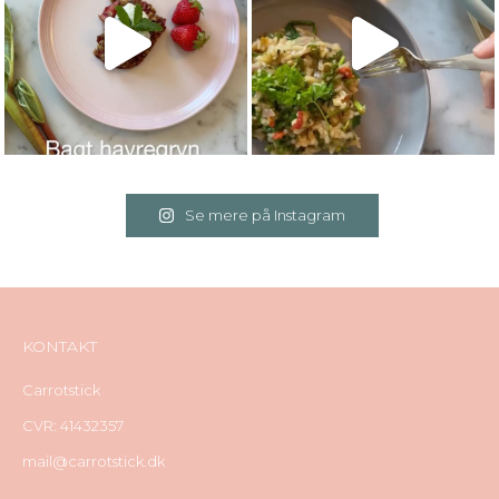
Se mere på Instagram
KONTAKT
Carrotstick
CVR: 41432357
mail@carrotstick.dk