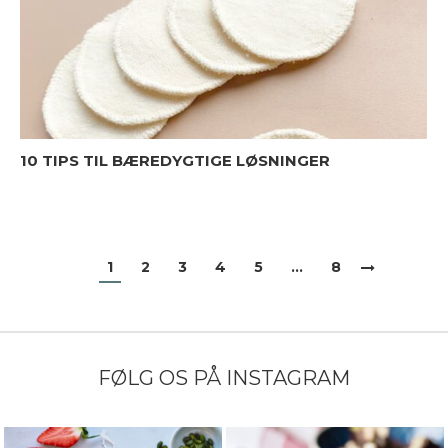
10 TIPS TIL BÆREDYGTIGE LØSNINGER
1
2
3
4
5
…
8
FØLG OS PÅ INSTAGRAM