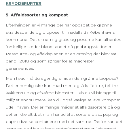
KRYDDERURTER
5. Affaldssorter og kompost
Efterhånden er vi mange der har opdaget de grønne
skraldespande og bioposer til madaffald i Københavns
kommune. Det er nemlig gratis og poserne kan afhentes
forskellige steder blandt andet på genbrugsstationer.
Ressource- og Affaldsplanen er en ordning der blev sat i
gang i 2018 og som sørger for at madrester
genanvendes.
Men hvad må du egentlig smide i den grønne biopose?
Det er nemlig ikke kun mad men også kaffefiltre, tefiltre,
køkkenrulle og afskårne blomster. Hvis du vil bidrage til
miljøet endnu mere, kan du også vælge at lave kompost
ude i haven. Der er mange måder at affaldssortere på og
det er ikke altid, at man har tid til at sortere plast, pap og
papir i diverse containere med det samme. Derfor kan det
være en god ide at have sorteringssystemer i hjemmet –