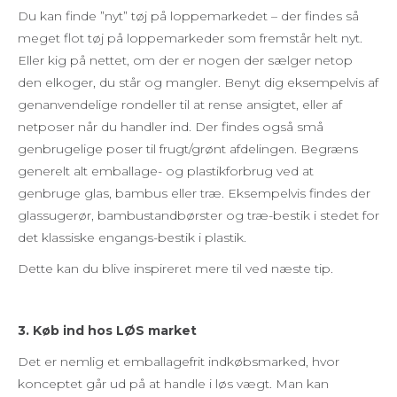
Du kan finde ”nyt” tøj på loppemarkedet – der findes så
meget flot tøj på loppemarkeder som fremstår helt nyt.
Eller kig på nettet, om der er nogen der sælger netop
den elkoger, du står og mangler. Benyt dig eksempelvis af
genanvendelige rondeller til at rense ansigtet, eller af
netposer når du handler ind. Der findes også små
genbrugelige poser til frugt/grønt afdelingen. Begræns
generelt alt emballage- og plastikforbrug ved at
genbruge glas, bambus eller træ. Eksempelvis findes der
glassugerør, bambustandbørster og træ-bestik i stedet for
det klassiske engangs-bestik i plastik.
Dette kan du blive inspireret mere til ved næste tip.
3. Køb ind hos LØS market
Det er nemlig et emballagefrit indkøbsmarked, hvor
konceptet går ud på at handle i løs vægt. Man kan