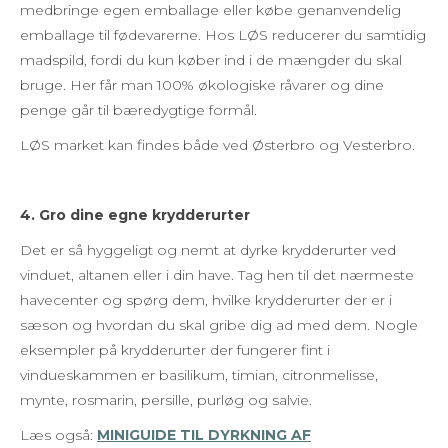
medbringe egen emballage eller købe genanvendelig
emballage til fødevarerne. Hos LØS reducerer du samtidig
madspild, fordi du kun køber ind i de mængder du skal
bruge. Her får man 100% økologiske råvarer og dine
penge går til bæredygtige formål.
LØS market kan findes både ved Østerbro og Vesterbro.
4. Gro dine egne krydderurter
Det er så hyggeligt og nemt at dyrke krydderurter ved
vinduet, altanen eller i din have. Tag hen til det nærmeste
havecenter og spørg dem, hvilke krydderurter der er i
sæson og hvordan du skal gribe dig ad med dem. Nogle
eksempler på krydderurter der fungerer fint i
vindueskammen er basilikum, timian, citronmelisse,
mynte, rosmarin, persille, purløg og salvie.
Læs også:
MINIGUIDE TIL DYRKNING AF