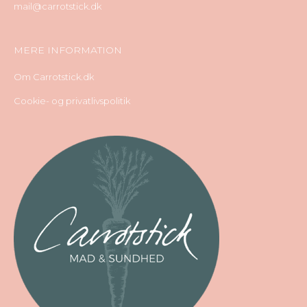
mail@carrotstick.dk
MERE INFORMATION
Om Carrotstick.dk
Cookie- og privatlivspolitik