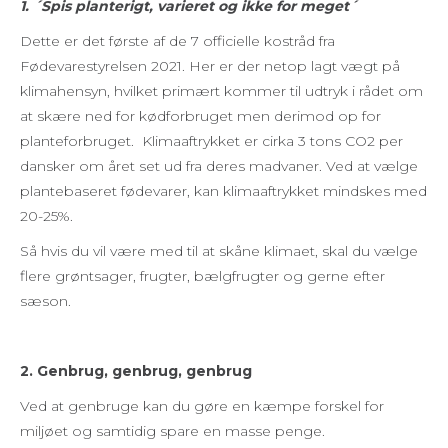
1. ´Spis planterigt, varieret og ikke for meget´
Dette er det første af de 7 officielle kostråd fra
Fødevarestyrelsen 2021. Her er der netop lagt vægt på
klimahensyn, hvilket primært kommer til udtryk i rådet om
at skære ned for kødforbruget men derimod op for
planteforbruget. Klimaaftrykket er cirka 3 tons CO2 per
dansker om året set ud fra deres madvaner. Ved at vælge
plantebaseret fødevarer, kan klimaaftrykket mindskes med
20-25%.
Så hvis du vil være med til at skåne klimaet, skal du vælge
flere grøntsager, frugter, bælgfrugter og gerne efter
sæson.
2. Genbrug, genbrug, genbrug
Ved at genbruge kan du gøre en kæmpe forskel for
miljøet og samtidig spare en masse penge.