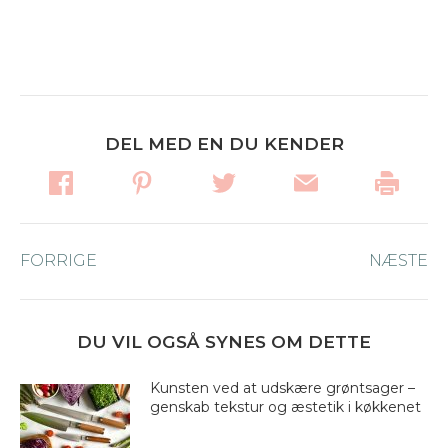
DEL MED EN DU KENDER
Post
FORRIGE
Forrige
NÆSTE
Næ
navigation
nyhed:
ny
DU VIL OGSÅ SYNES OM DETTE
Kunsten ved at udskære grøntsager –
genskab tekstur og æstetik i køkkenet