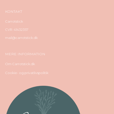
KONTAKT
Carrotstick
CVR: 41432357
mail@carrotstick.dk
MERE INFORMATION
Om Carrotstick.dk
Cookie- og privatlivspolitik