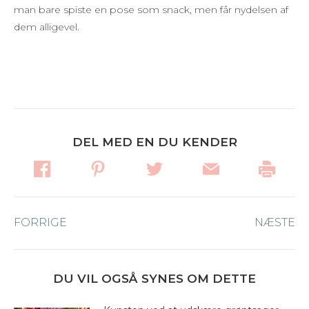
man bare spiste en pose som snack, men får nydelsen af
dem alligevel.
DEL MED EN DU KENDER
Post
FORRIGE
Forrige
NÆSTE
Næ
navigation
nyhed:
ny
DU VIL OGSÅ SYNES OM DETTE