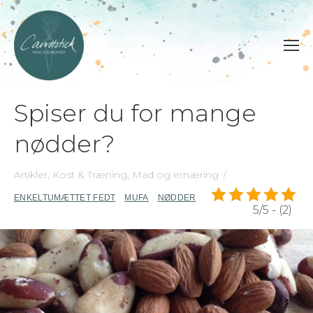
Spiser du for mange
nødder?
Artikler
,
Kost & Træning
,
Mad og ernæring
ENKELTUMÆTTET FEDT
MUFA
NØDDER
5/5 - (2)