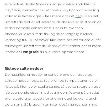
at få nok af, da det findes i mange mælkeprodukter (fx.
ost, fløde, cremefraiche, sødmælk) og kødprodukter (og
kokosolie faktisk også – læs mere om det
her
!). Men det
umættede fedt er lidt sværere, da det ikke er så stor en del
af den normale danske kost. Det er fx. avocado,
planteolier, oliven, fede fisk og så selvfølgelig nødder,
kerner og frø. Du behøver ikke være nervøs for om du får
for meget umættet fedt
i forhold til sundhed
, det er mest
i forhold til
vægttab
du skal være opmærksom.
Ristede salte nødder
De naturlige, rå nødder er sundere end de ristede og
saltede nødder, pga. saltet, olien og temperaturen de er
ristet på. Men de er stadig sunde, så det kan være en god
idé at anvende disse i madladvningen, fx. ovenpå en salat
eller stegte grøntsager, for at give noget lækker crunch
og umami. Så bruger man ikke ligeså mange, som hvis