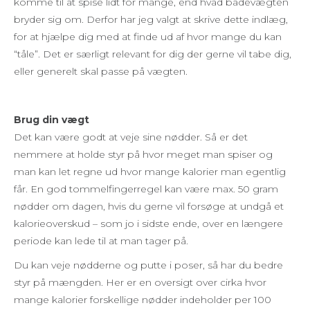
komme til at spise lidt for mange, end hvad badevægten
bryder sig om. Derfor har jeg valgt at skrive dette indlæg,
for at hjælpe dig med at finde ud af hvor mange du kan
“tåle”. Det er særligt relevant for dig der gerne vil tabe dig,
eller generelt skal passe på vægten.
Brug din vægt
Det kan være godt at veje sine nødder. Så er det
nemmere at holde styr på hvor meget man spiser og
man kan let regne ud hvor mange kalorier man egentlig
får. En god tommelfingerregel kan være max. 50 gram
nødder om dagen, hvis du gerne vil forsøge at undgå et
kalorieoverskud – som jo i sidste ende, over en længere
periode kan lede til at man tager på.
Du kan veje nødderne og putte i poser, så har du bedre
styr på mængden. Her er en oversigt over cirka hvor
mange kalorier forskellige nødder indeholder per 100