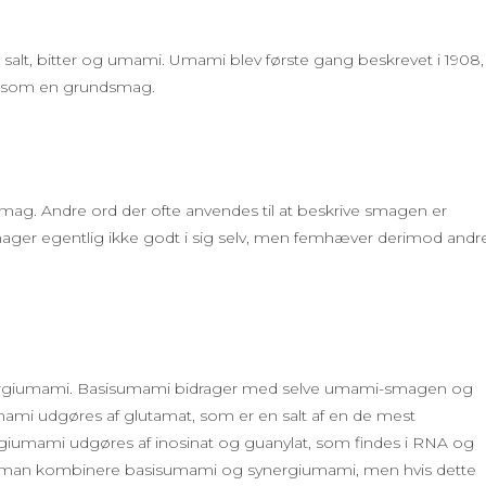
alt, bitter og umami. Umami blev første gang beskrevet i 1908,
dt som en grundsmag.
g. Andre ord der ofte anvendes til at beskrive smagen er
smager egentlig ikke godt i sig selv, men femhæver derimod andr
nergiumami. Basisumami bidrager med selve umami-smagen og
i udgøres af glutamat, som er en salt af en de mest
rgiumami udgøres af inosinat og guanylat, som findes i RNA og
n man kombinere basisumami og synergiumami, men hvis dette