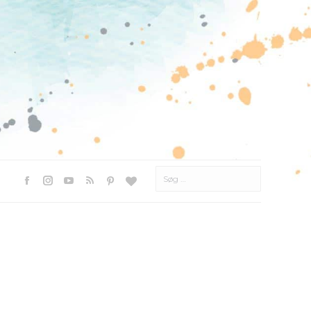
Søg
efter:
Facebook
Instagram
YouTube
Rss
Pinterest
Websted