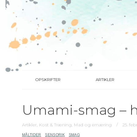
OPSKRIFTER
ARTIKLER
Umami-smag – hv
Artikler
,
Kost & Træning
,
Mad og ernæring
25. feb
MÅLTIDER
SENSORIK
SMAG