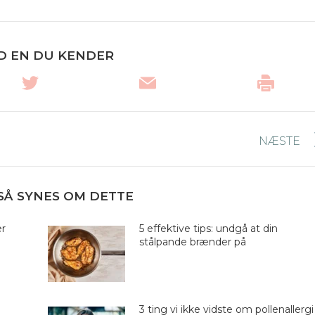
D EN DU KENDER
NÆSTE
Næste
nyhed:
SÅ SYNES OM DETTE
er
5 effektive tips: undgå at din
stålpande brænder på
3 ting vi ikke vidste om pollenallergi