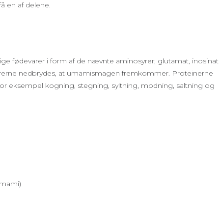
få en af delene.
e fødevarer i form af de nævnte aminosyrer; glutamat, inosinat
devarerne nedbrydes, at umamismagen fremkommer. Proteinerne
for eksempel kogning, stegning, syltning, modning, saltning og
umami)