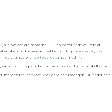
er, skal vække alle sanserne. Du kan derfor finde et væld af
pel en skøn
nøddepaté
, en
lækker hotdog i nye klæder
,
pesto
e med svampe
eller
portobellosvampe med fyld
.
er, kan du altid gå på udkig i vores store samling af opskrifter
her
.
r interesseret i at dykke yderligere ned i smagen. Du finder den