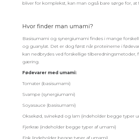
bliver for komplekst, kan man også bare sørge for, at 
Hvor finder man umami?
Basisumami og synergiumami findes i mange forskellig
og guanylat. Det er dog først når proteinerne i fø
kan nedbrydes ved forskellige tilberedningsmetoder, 
gæring.
Fødevarer med umami:
Tomater (basisumami)
Svampe (synergiumami)
Soyasauce (basisumami)
Oksekød, svinekød og lam (indeholder begge typer 
Fjerkræ (indeholder begge typer af umami)
Fisk (indeholder begge typer af umami)