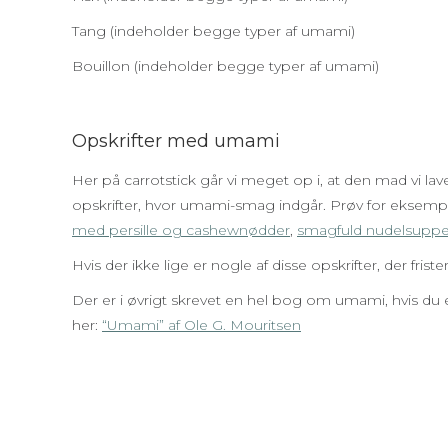
Tang (indeholder begge typer af umami)
Bouillon (indeholder begge typer af umami)
Opskrifter med umami
Her på carrotstick går vi meget op i, at den mad vi lav
opskrifter, hvor umami-smag indgår. Prøv for eksem
med persille og cashewnødder
,
smagfuld nudelsupp
Hvis der ikke lige er nogle af disse opskrifter, der frist
Der er i øvrigt skrevet en hel bog om umami, hvis du e
her:
“Umami” af Ole G. Mouritsen