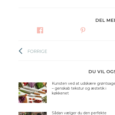
DEL ME
Post
FORRIGE
Forrige
navigation
nyhed:
DU VIL OG
Kunsten ved at udskære grøntsag
– genskab tekstur og æstetik i
køkkenet
Sådan vælger du den perfekte