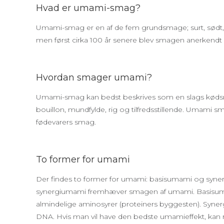
Hvad er umami-smag?
Umami-smag er en af de fem grundsmage; surt, sødt, s
men først cirka 100 år senere blev smagen anerken
Hvordan smager umami?
Umami-smag kan bedst beskrives som en slags kødsma
bouillon, mundfylde, rig og tilfredsstillende. Umami 
fødevarers smag.
To former for umami
Der findes to former for umami: basisumami og sy
synergiumami fremhæver smagen af umami. Basisumam
almindelige aminosyrer (proteiners byggesten). Syne
DNA. Hvis man vil have den bedste umamieffekt, ka