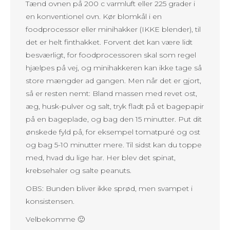
Tænd ovnen på 200 c varmluft eller 225 grader i
en konventionel ovn. Kør blomkål i en
foodprocessor eller minihakker (IKKE blender), til
det er helt finthakket. Forvent det kan være lidt
besværligt, for foodprocessoren skal som regel
hjælpes på vej, og minihakkeren kan ikke tage så
store mængder ad gangen. Men når det er gjort,
så er resten nemt: Bland massen med revet ost,
æg, husk-pulver og salt, tryk fladt på et bagepapir
på en bageplade, og bag den 15 minutter. Put dit
ønskede fyld på, for eksempel tomatpuré og ost
og bag 5-10 minutter mere. Til sidst kan du toppe
med, hvad du lige har. Her blev det spinat,
krebsehaler og salte peanuts.
OBS: Bunden bliver ikke sprød, men svampet i
konsistensen.
Velbekomme 🙂