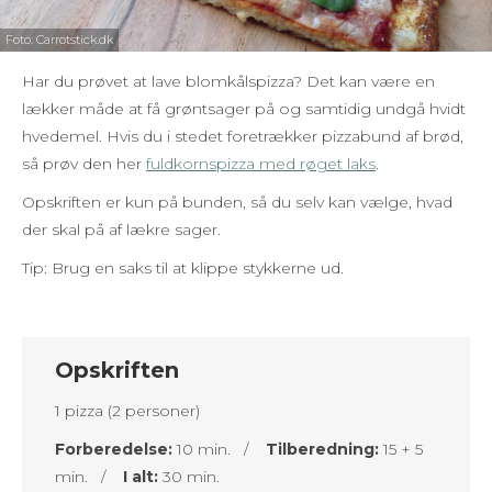
Foto: Carrotstick.dk
Har du prøvet at lave blomkålspizza? Det kan være en
lækker måde at få grøntsager på og samtidig undgå hvidt
hvedemel. Hvis du i stedet foretrækker pizzabund af brød,
så prøv den her
fuldkornspizza med røget laks
.
Opskriften er kun på bunden, så du selv kan vælge, hvad
der skal på af lækre sager.
Tip: Brug en saks til at klippe stykkerne ud.
Opskriften
1 pizza (2 personer)
Forberedelse:
10 min. /
Tilberedning:
15 + 5
min. /
I alt:
30 min.