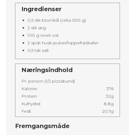
Ingredienser
0,5 stk blomkål (cirka 500 g)
2 stk æg
100 g revet ost
2 spsk husk-pulver/loppefrøskaller
0,5 tsk salt
Næringsindhold
Pr. person (1/2 pizzabund)
Kalorier
376
Protein
32g
Kulhydrat
8,8g
Fedt
20,7g
Fremgangsmåde