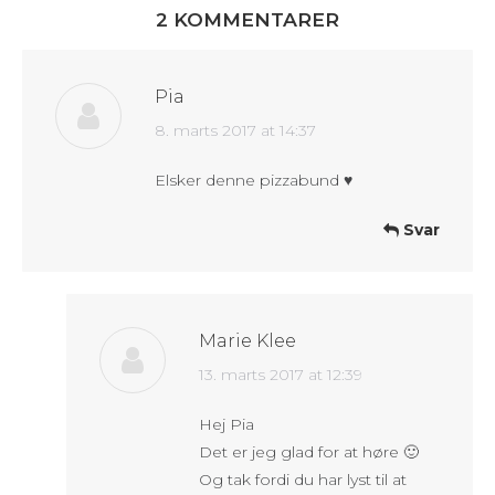
2 KOMMENTARER
Pia
says:
8. marts 2017 at 14:37
Elsker denne pizzabund ♥️
Svar
Marie Klee
says:
13. marts 2017 at 12:39
Hej Pia
Det er jeg glad for at høre 🙂
Og tak fordi du har lyst til at