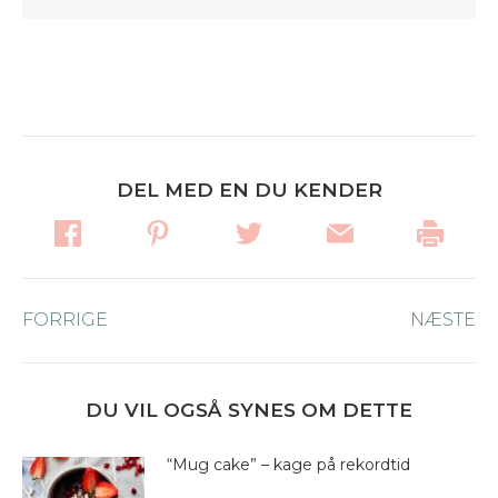
DEL MED EN DU KENDER
Post
FORRIGE
Forrige
NÆSTE
Næ
navigation
nyhed:
ny
DU VIL OGSÅ SYNES OM DETTE
“Mug cake” – kage på rekordtid