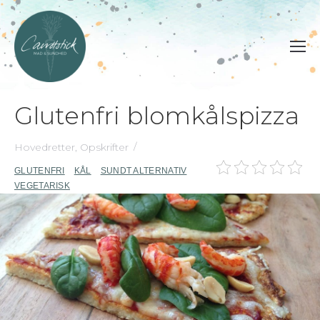
Glutenfri blomkålspizza
Hovedretter
,
Opskrifter
GLUTENFRI
KÅL
SUNDT ALTERNATIV
VEGETARISK