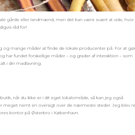
kale gårde eller landmænd, men det kan være svært at vide, hvor
gvis råd for!
ag og mange måder at finde de lokale producenter på. For at gø
og har fundet forskellige måder – og grader af interaktion – som
alt i din madlavning.
utik, når du ikke er i dit eget lokalområde, så kan jeg også
iver meget nemt en oversigt over de nærmeste steder. Jeg blev re
vores kontor på Østerbro i København.