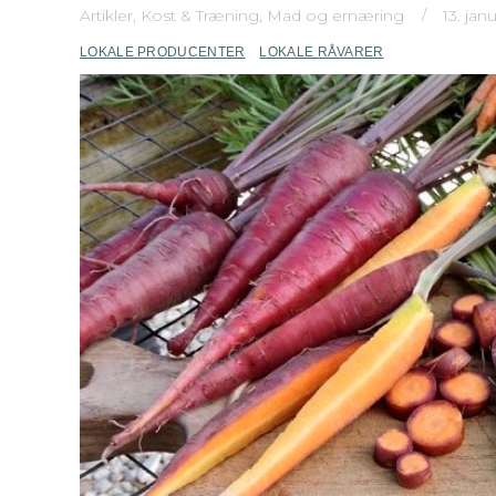
Artikler
,
Kost & Træning
,
Mad og ernæring
13. jan
LOKALE PRODUCENTER
LOKALE RÅVARER