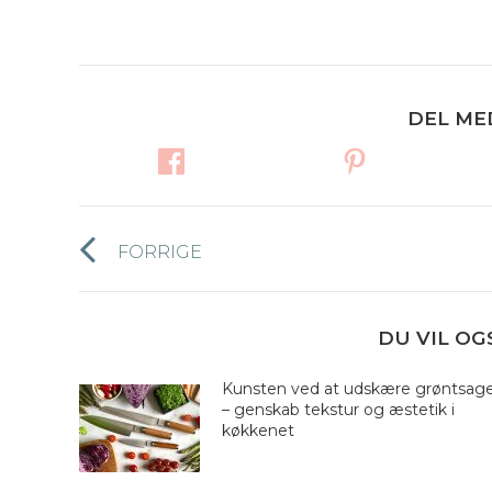
DEL ME
Post
FORRIGE
Forrige
navigation
nyhed:
DU VIL OG
Kunsten ved at udskære grøntsag
– genskab tekstur og æstetik i
køkkenet