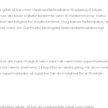
e gård, så kan man i fødevarefællesskaber få adgang til lokale
 hvor der bliver indkøbt bestemte varer til medlemmerne. Dette
iver det billigere for medlemmerne. Dog kræver fællesskabet, a
 læse mere om Danmarks økologiske fødevarefællesskaber lige
 så er det også muligt at være lokal i dit nærmeste supermarkede
r ind i deres sortiment. Så kig efter en ekstra gang, når du er ned
 supermarkeder, så også her har du mulighed for at få lokale
rskellige gårde, så kan du også bestille lokalt over nettet.