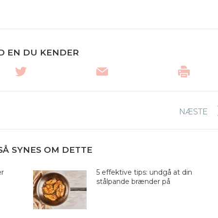
D EN DU KENDER
NÆSTE
Næste
nyhed:
SÅ SYNES OM DETTE
er
5 effektive tips: undgå at din
stålpande brænder på