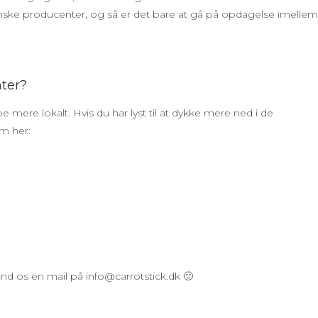
anske producenter, og så er det bare at gå på opdagelse imellem
nter?
be mere lokalt. Hvis du har lyst til at dykke mere ned i de
m her:
end os en mail på info@carrotstick.dk 🙂