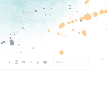
Søg
efter:
Facebook
Instagram
YouTube
Rss
Pinterest
Websted