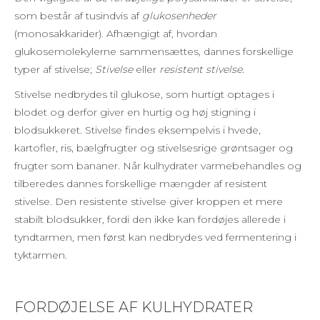
som består af tusindvis af
glukosenheder
(monosakkarider). Afhængigt af, hvordan
glukosemolekylerne sammensættes, dannes forskellige
typer af stivelse;
Stivelse
eller
resistent stivelse.
Stivelse nedbrydes til glukose, som hurtigt optages i
blodet og derfor giver en hurtig og høj stigning i
blodsukkeret. Stivelse findes eksempelvis i hvede,
kartofler, ris, bælgfrugter og stivelsesrige grøntsager og
frugter som bananer. Når kulhydrater varmebehandles og
tilberedes dannes forskellige mængder af resistent
stivelse. Den resistente stivelse giver kroppen et mere
stabilt blodsukker, fordi den ikke kan fordøjes allerede i
tyndtarmen, men først kan nedbrydes ved fermentering i
tyktarmen.
FORDØJELSE AF KULHYDRATER