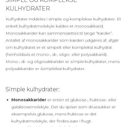
SIMPLE OG KOMPLEKSE
KULHYDRATER
Kulhydrater inddeles i simple og komplekse kulhydrater. Et
enkelt kulhydratmolekyle kaldes et monosakkarid.
Monosakkarider kan sammensættes til lange “kæder”.
Antallet af monosakkarider som kæden udgøres af, afgør
om kulhydratet er et simpelt eller komplekst kulhydrat
(henholdsvis et mono-, di-, oligo- eller polysakkarid).
Mono-, di- og oligosakkarider er
simple
kulhydrater, mens
polysakkarider er
komplekse
kulhydrater.
Simple kulhydrater:
Monosakkarider
er enten et glukose-, fruktose- eller
galaktosemolekyle. Det du spiser som druesukker er
eksempelvis glukose, mens fruktose er det
kulhydratmolekyle, der findes især i frugt.