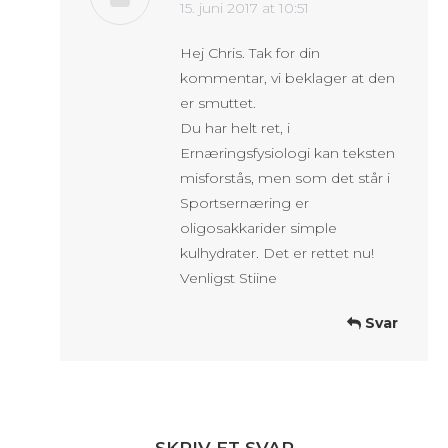
says:
15. juni 2017 at 10:51
Hej Chris. Tak for din
kommentar, vi beklager at den
er smuttet.
Du har helt ret, i
Ernæringsfysiologi kan teksten
misforstås, men som det står i
Sportsernæring er
oligosakkarider simple
kulhydrater. Det er rettet nu!
Venligst Stiine
Svar
SKRIV ET SVAR