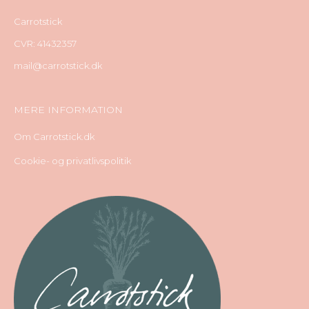
Carrotstick
CVR: 41432357
mail@carrotstick.dk
MERE INFORMATION
Om Carrotstick.dk
Cookie- og privatlivspolitik