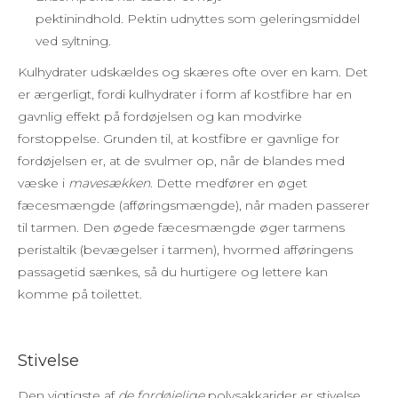
pektinindhold. Pektin udnyttes som geleringsmiddel
ved syltning.
Kulhydrater udskældes og skæres ofte over en kam. Det
er ærgerligt, fordi kulhydrater i form af kostfibre har en
gavnlig effekt på fordøjelsen og kan modvirke
forstoppelse. Grunden til, at kostfibre er gavnlige for
fordøjelsen er, at de svulmer op, når de blandes med
væske i
mavesækken
. Dette medfører en øget
fæcesmængde (afføringsmængde), når maden passerer
til tarmen. Den øgede fæcesmængde øger tarmens
peristaltik (bevægelser i tarmen), hvormed afføringens
passagetid sænkes, så du hurtigere og lettere kan
komme på toilettet.
Stivelse
Den vigtigste af
de fordøjelige
polysakkarider er stivelse,