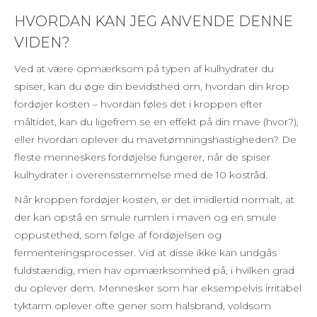
HVORDAN KAN JEG ANVENDE DENNE
VIDEN?
Ved at være opmærksom på typen af kulhydrater du
spiser, kan du øge din bevidsthed om, hvordan din krop
fordøjer kosten – hvordan føles det i kroppen efter
måltidet, kan du ligefrem se en effekt på din mave (hvor?),
eller hvordan oplever du mavetømningshastigheden? De
fleste menneskers fordøjelse fungerer, når de spiser
kulhydrater i overensstemmelse med de 10 kostråd.
Når kroppen fordøjer kosten, er det imidlertid normalt, at
der kan opstå en smule rumlen i maven og en smule
oppustethed, som følge af fordøjelsen og
fermenteringsprocesser. Vid at disse ikke kan undgås
fuldstændig, men hav opmærksomhed på, i hvilken grad
du oplever dem. Mennesker som har eksempelvis irritabel
tyktarm oplever ofte gener som halsbrand, voldsom