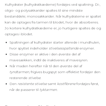
Kulhydrater (kulhydratkæderne) fordøjes ved spaltning. Di-,
oligo- og polysakkarider spaltes til sine mindste
bestanddele; monosakkarider. Når kulhydraterne er spaltet
kan de optages fra tarmen til blodet, hvor de absorberes.
Jo kortere kulhydratkæderne er, jo hurtigere spaltes de og
optages i blodet.
Spaltningen af kulhydrater starter allerede i mundhulen,
hvor spyttet indeholder
stivelsesspaltende
enzymer.
Disse enzymer er aktive i den øverste del af
mavesækken, indtil de inaktiveres af mavesyren.
Når maden herefter når til den øverste del af
tyndtarmen,
frigives bugspyt som effektivt fordøjer den
resterende
stivelse.
Den
resistente stivelse
samt
kostfibrene
fordøjes først,
når de passerer til
tyktarmen.