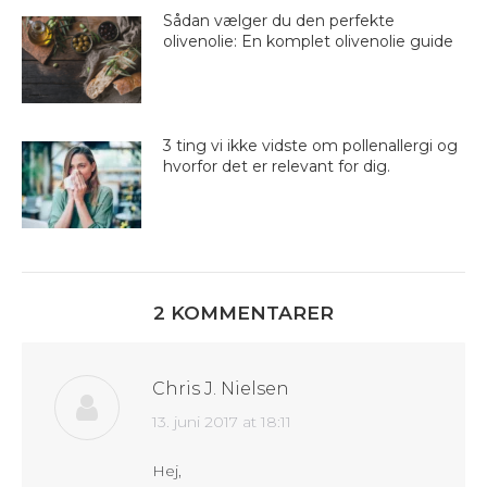
Sådan vælger du den perfekte
olivenolie: En komplet olivenolie guide
3 ting vi ikke vidste om pollenallergi og
hvorfor det er relevant for dig.
2 KOMMENTARER
Chris J. Nielsen
says:
13. juni 2017 at 18:11
Hej,