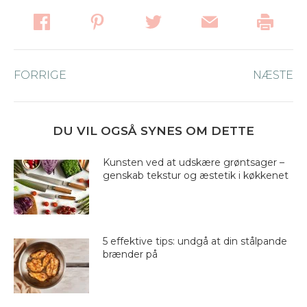
Post
FORRIGE
Forrige
NÆSTE
Næ
navigation
nyhed:
ny
DU VIL OGSÅ SYNES OM DETTE
Kunsten ved at udskære grøntsager –
genskab tekstur og æstetik i køkkenet
5 effektive tips: undgå at din stålpande
brænder på