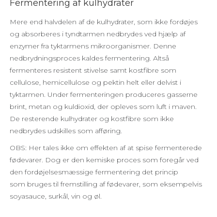
Fermentering af kulhydrater
Mere end halvdelen af de kulhydrater, som ikke fordøjes
og absorberes i tyndtarmen nedbrydes ved hjælp af
enzymer fra tyktarmens mikroorganismer. Denne
nedbrydningsproces kaldes fermentering. Altså
fermenteres resistent stivelse samt kostfibre som
cellulose, hemicellulose og pektin helt eller delvist i
tyktarmen. Under fermenteringen produceres gasserne
brint, metan og kuldioxid, der opleves som luft i maven.
De resterende kulhydrater og kostfibre som ikke
nedbrydes udskilles som afføring.
OBS: Her tales ikke om effekten af at spise fermenterede
fødevarer. Dog er den kemiske proces som foregår ved
den fordøjelsesmæssige fermentering det princip
som bruges til fremstilling af fødevarer, som eksempelvis
soyasauce, surkål, vin og øl.