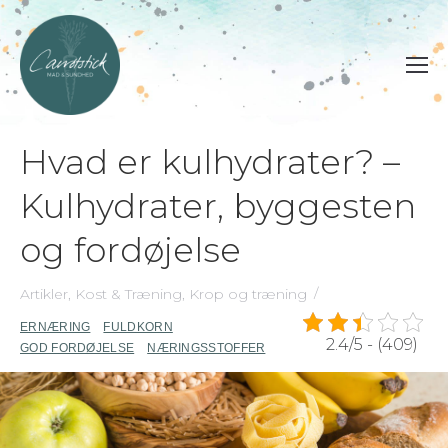
Hvad er kulhydrater? –
Kulhydrater, byggesten
og fordøjelse
Artikler
,
Kost & Træning
,
Krop og træning
ERNÆRING
FULDKORN
2.4/5 - (409)
GOD FORDØJELSE
NÆRINGSSTOFFER