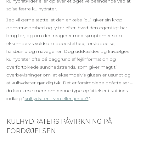
kulhydratkilder eller oplever et øget velbefindende ved at
spise færre kulhydrater.
Jeg vil gerne støtte, at den enkelte (du) giver sin krop
opmærksomhed og lytter efter, hvad den egentligt har
brug for, og om den reagerer med symptomer som
eksempelvis voldsom oppustethed, forstoppelse,
halsbrand og mavegener. Dog udskældes og fravælges
kulhydrater ofte på baggrund af fejlinformation og
overfortolkede sundhedstrends, som giver magt til
overbevisninger om, at eksempelvis gluten er usundt og
at kulhydrater gør dig tyk. Det er forsimplede opfattelser –
du kan læse mere om denne type opfattelser i Katrines
indlæg ”
kulhydrater – ven eller fjende?
”.
KULHYDRATERS PÅVIRKNING PÅ
FORDØJELSEN