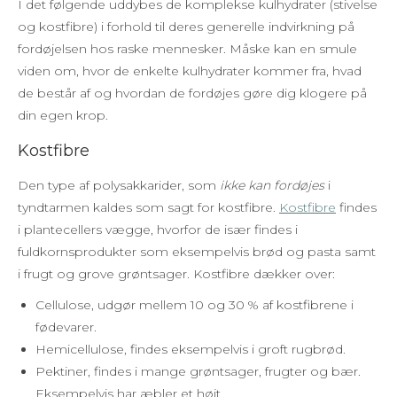
I det følgende uddybes de komplekse kulhydrater (stivelse
og kostfibre) i forhold til deres generelle indvirkning på
fordøjelsen hos raske mennesker. Måske kan en smule
viden om, hvor de enkelte kulhydrater kommer fra, hvad
de består af og hvordan de fordøjes gøre dig klogere på
din egen krop.
Kostfibre
Den type af polysakkarider, som
ikke kan fordøjes
i
tyndtarmen kaldes som sagt for kostfibre.
Kostfibre
findes
i plantecellers vægge, hvorfor de især findes i
fuldkornsprodukter som eksempelvis brød og pasta samt
i frugt og grove grøntsager. Kostfibre dækker over:
Cellulose, udgør mellem 10 og 30 % af kostfibrene i
fødevarer.
Hemicellulose, findes eksempelvis i groft rugbrød.
Pektiner, findes i mange grøntsager, frugter og bær.
Eksempelvis har æbler et højt