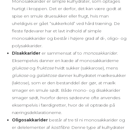
Monosakkarider er simple kulhydrater, som optages
hurtigt i kroppen. Det er derfor, det kan være godt at
spise en smule druesukker eller frugt, hvis man
uheldigvis er gået “sukkerkold” ved hård træning. De
fleste fødevarer har et lavt indhold af simple
monosakkarider og består i højere grad af di-, oligo- og
polysakkarider.
Disakkarider
er sammensat af to
monosakkarider.
Eksempelvis danner en kæde af monosakkariderne
glukose
og
fruktose
hvidt sukker (sakkarose), mens
glukose
og
galaktose
danner kulhydratet mælkesukker
(laktose), som er den bestanddel der gør, at mælk
smager en smule sødt. Både mono- og disakkarider
smager sødt, hvorfor deres sødeevne ofte anvendes
eksempelvis i færdigretter, hvor de vil optræde på
næringsdeklarationerne.
Oligosakkarider
består af tre til ni monosakkarider og
er delelementer af
kostfibre.
Denne type af kulhydrater