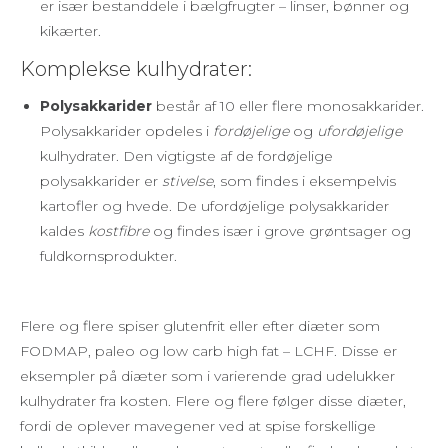
er især bestanddele i bælgfrugter – linser, bønner og
kikærter.
Komplekse kulhydrater:
Polysakkarider
består af 10 eller flere monosakkarider.
Polysakkarider opdeles i
fordøjelige
og
ufordøjelige
kulhydrater. Den vigtigste af de fordøjelige
polysakkarider er
stivelse
, som findes i eksempelvis
kartofler og hvede. De ufordøjelige polysakkarider
kaldes
kostfibre
og findes især i grove grøntsager og
fuldkornsprodukter.
Flere og flere spiser glutenfrit eller efter diæter som
FODMAP, paleo og low carb high fat – LCHF. Disse er
eksempler på diæter som i varierende grad udelukker
kulhydrater fra kosten. Flere og flere følger disse diæter,
fordi de oplever mavegener ved at spise forskellige