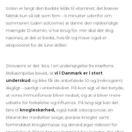
Solen er langt den bedste kilde til vitaminet; det kræver
faktisk kun så lidt som fem – ti minutter udenfor om
sommeren (uden solcreme) at danne den nødvendige
mængde D-vitamin, vi har brug for. Her skal det dog
nævnes, at det er bedst, hvis lår og mave også er
eksponeret for de lune stråler.
Desværre er det bl.a. i en undersøgelse fra Kræftens
Bekæmpelse bevist, at
vi i Danmark er i stort
underskud
og ikke får de anbefalede 10 ug (mikrogram)
dagligt – særligt i vinterhalvåret. På kort sigt vil det betyde,
at vores immunforsvar bliver nedsat, og at vi bliver mere
udsatte for forkølelse og influenza. På lang sigt kan det
føre til
knogleskørhed,
også kaldt osteoporose; en
tilstand der medvirker svage, porøse knogler samt
formindsket knoglemasse og derved øger risikoen for