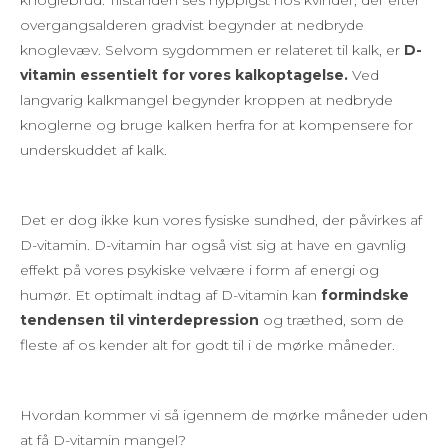
knoglebrud. Tilstanden ses hyppigst hos kvinder, der efter
overgangsalderen gradvist begynder at nedbryde
knoglevæv. Selvom sygdommen er relateret til kalk, er
D-
vitamin essentielt for vores kalkoptagelse.
Ved
langvarig kalkmangel begynder kroppen at nedbryde
knoglerne og bruge kalken herfra for at kompensere for
underskuddet af kalk.
Det er dog ikke kun vores fysiske sundhed, der påvirkes af
D-vitamin. D-vitamin har også vist sig at have en gavnlig
effekt på vores psykiske velvære i form af energi og
humør. Et optimalt indtag af D-vitamin kan
formindske
tendensen til vinterdepression
og træthed, som de
fleste af os kender alt for godt til i de mørke måneder.
Hvordan kommer vi så igennem de mørke måneder uden
at få D-vitamin mangel?