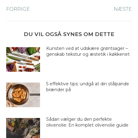
Post
FORRIGE
Forrige
NÆSTE
Næ
navigation
nyhed:
ny
DU VIL OGSÅ SYNES OM DETTE
Kunsten ved at udskære grøntsager –
genskab tekstur og æstetik i køkkenet
5 effektive tips: undgå at din stålpande
brænder på
Sådan vælger du den perfekte
olivenolie: En komplet olivenolie guide