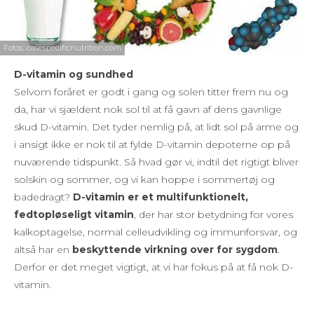
Fotos: casespecificnutrition.com
D-vitamin og sundhed
Selvom foråret er godt i gang og solen titter frem nu og
da, har vi sjældent nok sol til at få gavn af dens gavnlige
skud D-vitamin. Det tyder nemlig på, at lidt sol på arme og
i ansigt ikke er nok til at fylde D-vitamin depoterne op på
nuværende tidspunkt. Så hvad gør vi, indtil det rigtigt bliver
solskin og sommer, og vi kan hoppe i sommertøj og
badedragt?
D-vitamin er et multifunktionelt,
fedtopløseligt vitamin
, der har stor betydning for vores
kalkoptagelse, normal celleudvikling og immunforsvar, og
altså har en
beskyttende virkning over for sygdom
.
Derfor er det meget vigtigt, at vi har fokus på at få nok D-
vitamin.