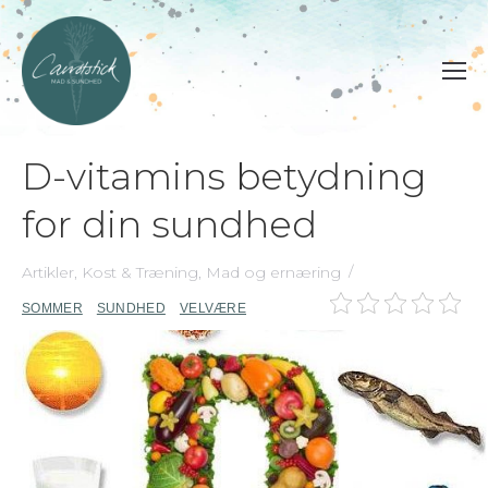
D-vitamins betydning
for din sundhed
Artikler
,
Kost & Træning
,
Mad og ernæring
SOMMER
SUNDHED
VELVÆRE