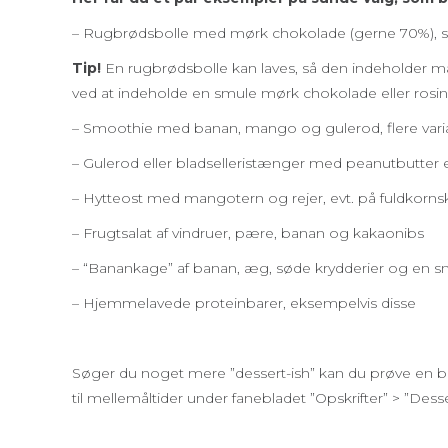
– Rugbrødsbolle med mørk chokolade (gerne 70%), se
Tip!
En rugbrødsbolle kan laves, så den indeholder mass
ved at indeholde en smule mørk chokolade eller rosin
– Smoothie med banan, mango og gulerod, flere vari
– Gulerod eller bladselleristænger med peanutbutter elle
– Hytteost med mangotern og rejer, evt. på fuldkor
– Frugtsalat af vindruer, pære, banan og kakaonibs
– “Banankage” af banan, æg, søde krydderier og en s
– Hjemmelavede proteinbarer, eksempelvis disse
Søger du noget mere ”dessert-ish” kan du prøve en ba
til mellemåltider under fanebladet ”Opskrifter” > ”Dess