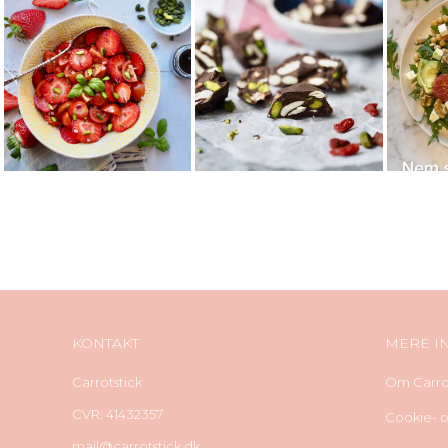
KONTAKT
MERE I
Carrotstick
Om Carrot
CVR: 41432357
Cookie- og
mail@carrotstick.dk