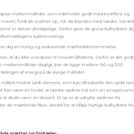
at spise mellemmåltider, som indeholder godt med kostfibre og
i maven, fordi de svulmer op, når de blandes med væske. Samtid
terne er delvist ufordøjelige. Derfor giver de grove kulhydrater di
eftermiddagens sukkercravings.
 giver dig en hurtig og vedvarende mæthedsfornemmelse.
r, at du ikke overspiser til hovedmåltiderne. Derfor er det godt
 to mellemmåltider dagligt, bør de ligge imellem 150 og 300
rdelingen af energi på de øvrige måltider.
 måltid med et sødt element, som kan tilfredsstille den søde tan
 kan være en fordel, at tænke sødme ind som en smagsnuanc
at skulle være en dessert. Et tip er at udnytte sødmen fra
de mættende fibre, istedet for at tilføje hurtige kulhydrater fra
både mætter og forkæler: