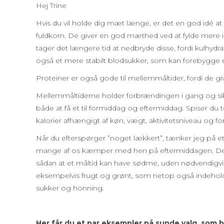
Hej Trine
Hvis du vil holde dig mæt længe, er det en god idé 
fuldkorn. De giver en god mæthed ved at fylde mere 
tager det længere tid at nedbryde disse, fordi kulhydra
også et mere stabilt blodsukker, som kan forebygge 
Proteiner er også gode til mellemmåltider, fordi de
Mellemmåltiderne holder forbrændingen i gang og sikre
både at få et til formiddag og eftermiddag. Spiser du
kalorier afhængigt af køn, vægt, aktivitetsniveau og fo
Når du efterspørger ”noget lækkert”, tænker jeg på et
mange af os kæmper med hen på eftermiddagen. Det
sådan at et måltid kan have sødme, uden nødvendigvis 
eksempelvis frugt og grønt, som netop også indeholder 
sukker og honning.
Her får du et par eksempler på sunde valg, som 