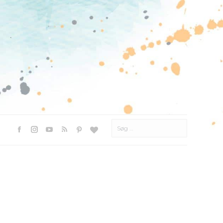
Søg
efter:
Facebook
Instagram
YouTube
Rss
Pinterest
Websted