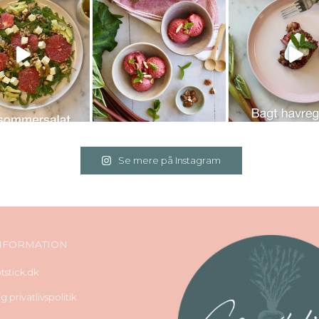
Se mere på Instagram
NFORMATION
stick.dk
 privatlivspolitik