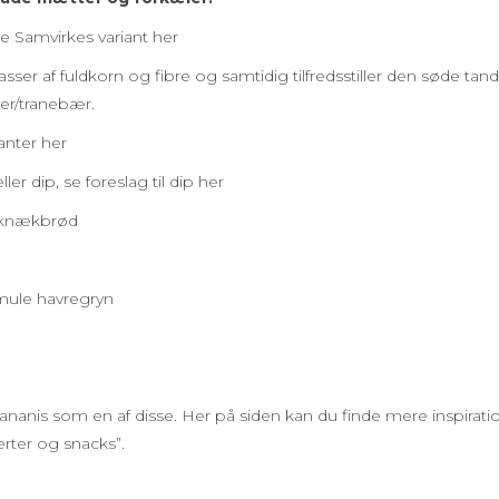
 Samvirkes variant her
er af fuldkorn og fibre og samtidig tilfredsstiller den søde tand
er/tranebær.
anter her
r dip, se foreslag til dip her
nsknækbrød
mule havregryn
nanis som en af disse. Her på siden kan du finde mere inspirati
erter og snacks”.