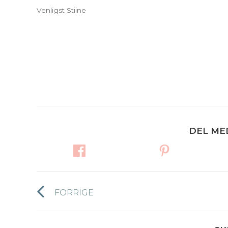
Venligst Stiine
DEL ME
Post
FORRIGE
Forrige
navigation
nyhed: