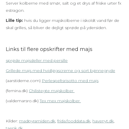
Server kolberne med smør, salt og et drys af friske urter fx
estragon.
Lille tip:
hvis du ligger majskolberne i iskoldt vand før de
skal grilles, så bliver de dejligt sprøde på ydersiden.
Links til flere opskrifter med majs
sprøde majsdeller med persille
Grillede majs med hvidløgscreme og sort bønnegryde
(aarstiderne.com)
Perlespeltsrisotto med majs
(femina.dk)
Chilistegte majskolber
(valdemarsro.dk)
Tex mex majskolber
Kilder:
madpyramiden.dk
,
frida.fooddata.dk
,
havenyt.dk
,
taenk.dk