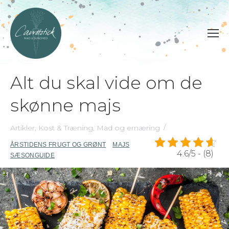
Alt du skal vide om de
skønne majs
Artikler
,
Kost & Træning
,
Mad og ernæring
ÅRSTIDENS FRUGT OG GRØNT
MAJS
4.6/5 - (8)
SÆSONGUIDE