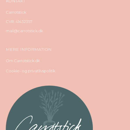
KONTAKT
Carrotstick
CVR: 41432357
mail@carrotstick.dk
MERE INFORMATION
Om Carrotstick.dk
Cookie- og privatlivspolitik