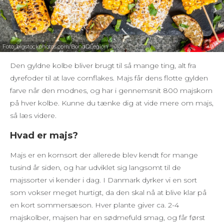
Foto: bigstockphotos.com/BondDLegion
Den gyldne kolbe bliver brugt til så mange ting, alt fra
dyrefoder til at lave cornflakes. Majs får dens flotte gylden
farve når den modnes, og har i gennemsnit 800 majskorn
på hver kolbe. Kunne du tænke dig at vide mere om majs,
så læs videre.
Hvad er majs?
Majs er en kornsort der allerede blev kendt for mange
tusind år siden, og har udviklet sig langsomt til de
majssorter vi kender i dag. I Danmark dyrker vi en sort
som vokser meget hurtigt, da den skal nå at blive klar på
en kort sommersæson. Hver plante giver ca. 2-4
majskolber, majsen har en sødmefuld smag, og får først