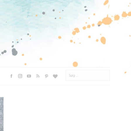
Søg
efter:
Facebook
Instagram
YouTube
Rss
Pinterest
Websted