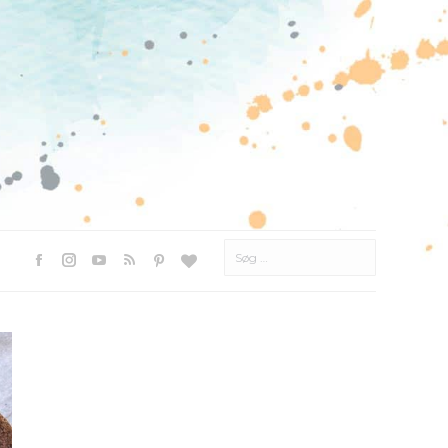
Søg
efter:
Facebook
Instagram
YouTube
Rss
Pinterest
Websted