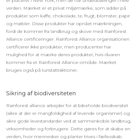
er placeret i New York, men de har underafdelinger i hele
verden. Mærket er et privat miljømærke, som sidder på
produkter som kaffe, chokolade, te, frugt, blomster, papir
og møbler. Disse produkter har opnået mærkningen,
fordi de kommer fra landbrug og skove med Rainforest
Alliance certificeringer. Rainforest Alliance organisationen
certificerer ikke produkter, men producenter har
mulighed for at mærke deres produkter, hvis råvaren
kommer fra et Rainforest Alliance-område. Mærket
bruges også på turistattraktioner.
Sikring af biodiversiteten
Rainforest alliance arbejder for at bibeholde biodiversitet
(sikre at der er mangfoldighed af levende organismer) og
sikre gode levestandarder ved at sammenkoble landbrug,
virksomheder og forbrugere. Dette gøres for at skabe en
verden, hvor mennesker og planter trives i fællesskab.