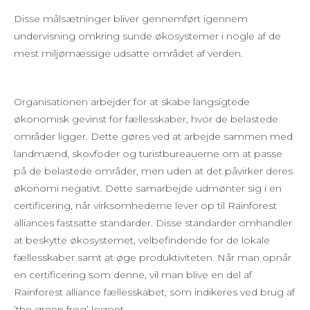
Disse målsætninger bliver gennemført igennem
undervisning omkring sunde økosystemer i nogle af de
mest miljømæssige udsatte området af verden.
Organisationen arbejder for at skabe langsigtede
økonomisk gevinst for fællesskaber, hvor de belastede
områder ligger. Dette gøres ved at arbejde sammen med
landmænd, skovfoder og turistbureauerne om at passe
på de belastede områder, men uden at det påvirker deres
økonomi negativt. Dette samarbejde udmønter sig i en
certificering, når virksomhederne lever op til Rainforest
alliances fastsatte standarder. Disse standarder omhandler
at beskytte økosystemet, velbefindende for de lokale
fællesskaber samt at øge produktiviteten. Når man opnår
en certificering som denne, vil man blive en del af
Rainforest alliance fællesskabet, som indikeres ved brug af
’the green frog’ logoet.