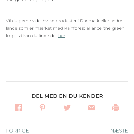
Vil du gerne vide, hvilke produkter i Danmark eller andre
lande som er mærket med Rainforest alliance ’the green
frog’, så kan du finde det
her
.
DEL MED EN DU KENDER
Post
FORRIGE
Forrige
NÆSTE
Næ
navigation