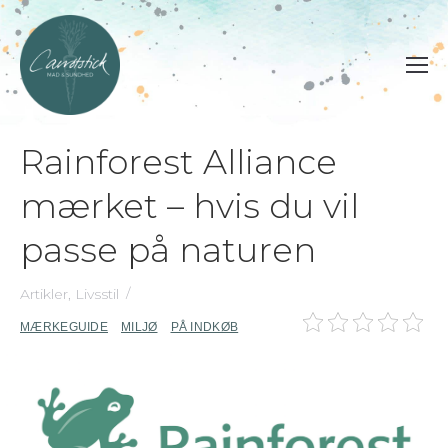
Rainforest Alliance
mærket – hvis du vil
passe på naturen
Artikler
,
Livsstil
MÆRKEGUIDE
MILJØ
PÅ INDKØB