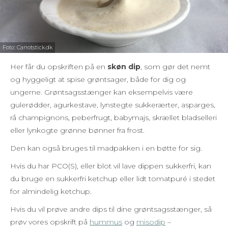
Foto: Carrotstick.dk
Her får du opskriften på en
skøn dip
, som gør det nemt
og hyggeligt at spise grøntsager, både for dig og
ungerne. Grøntsagsstænger kan eksempelvis være
gulerødder, agurkestave, lynstegte sukkerærter, asparges,
rå champignons, peberfrugt, babymajs, skrællet bladselleri
eller lynkogte grønne bønner fra frost.
Den kan også bruges til madpakken i en bøtte for sig.
Hvis du har PCO(S), eller blot vil lave dippen sukkerfri, kan
du bruge en sukkerfri ketchup eller lidt tomatpuré i stedet
for almindelig ketchup.
Hvis du vil prøve andre dips til dine grøntsagsstænger, så
prøv vores opskrift på
hummus
og
misodip
–