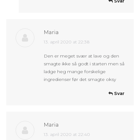
Svar
Maria
says:
13. april 2020 at 22:38
Den er meget svær at lave og den
smagte ikke så godt i starten men så
ladge heg mange forskelige
ingredienser før det smagte oksy
Svar
Maria
says:
13. april 2020 at 22:40