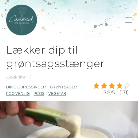
Lækker dip til
grøntsagsstænger
Opskrifter
DIP OG DRESSINGER
GRØNTSAGER
3.8/5 - (131)
PCO VENLIG
PCOS
VEGETAR