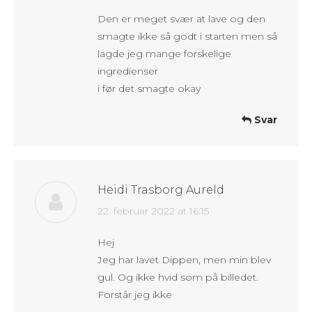
Den er meget svær at lave og den
smagte ikke så godt i starten men så
lagde jeg mange forskelige
ingredienser
i før det smagte okay
Svar
Heidi Trasborg Aureld
says:
22. februar 2022 at 16:15
Hej
Jeg har lavet Dippen, men min blev
gul. Og ikke hvid som på billedet.
Forstår jeg ikke