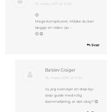
says:
15. marts 2017 at 19:35
🙂
Mega-kompliceret. Måske du kan
lægge en video op –
🙂 😉
Svar
Balslev Gisiger
says:
18. marts 2017 at 11:30
Ja, jeg overvejer en step-by-
step guide med rolig
stemmeføring, er det okay? 😉