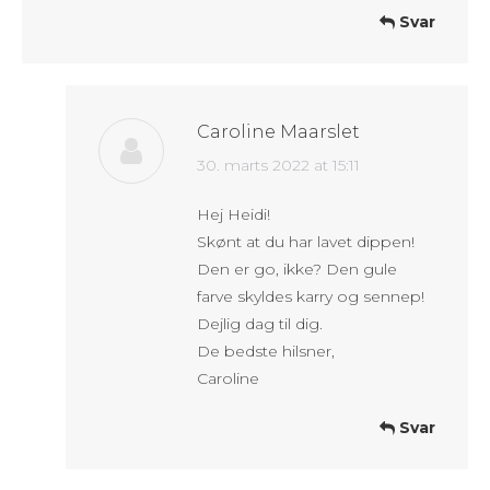
Svar
Caroline Maarslet
says:
30. marts 2022 at 15:11
Hej Heidi!
Skønt at du har lavet dippen!
Den er go, ikke? Den gule
farve skyldes karry og sennep!
Dejlig dag til dig.
De bedste hilsner,
Caroline
Svar