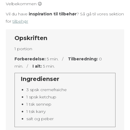
Velbekommen 😉
Vil du have
inspiration til tilbehør
? Så gå til vores sektion
for
tilbehør
Opskriften
1 portion
Forberedelse:
5 min. /
Tilberedning:
0
min. /
I alt:
5 min.
Ingredienser
3 spsk cremefraiche
1 spsk ketchup
1 tsk sennep
1 tsk karry
salt og peber