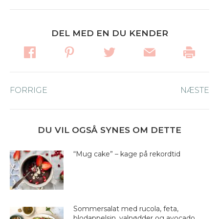
DEL MED EN DU KENDER
Post
FORRIGE
Forrige
NÆSTE
Næ
navigation
nyhed:
ny
DU VIL OGSÅ SYNES OM DETTE
“Mug cake” – kage på rekordtid
Sommersalat med rucola, feta,
blodappelsin, valnødder og avocado