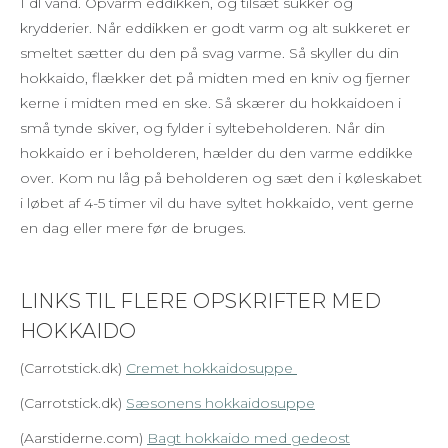
1 dl vand. Opvarm eddikken, og tilsæt sukker og
krydderier. Når eddikken er godt varm og alt sukkeret er
smeltet sætter du den på svag varme. Så skyller du din
hokkaido, flækker det på midten med en kniv og fjerner
kerne i midten med en ske. Så skærer du hokkaidoen i
små tynde skiver, og fylder i syltebeholderen. Når din
hokkaido er i beholderen, hælder du den varme eddikke
over. Kom nu låg på beholderen og sæt den i køleskabet
i løbet af 4-5 timer vil du have syltet hokkaido, vent gerne
en dag eller mere før de bruges.
LINKS TIL FLERE OPSKRIFTER MED
HOKKAIDO
(Carrotstick.dk)
Cremet hokkaidosuppe
(Carrotstick.dk)
Sæsonens hokkaidosuppe
(Aarstiderne.com)
Bagt hokkaido med gedeost