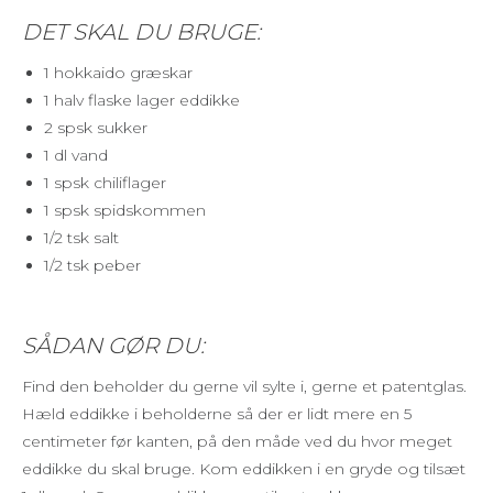
DET SKAL DU BRUGE:
1 hokkaido græskar
1 halv flaske lager eddikke
2 spsk sukker
1 dl vand
1 spsk chiliflager
1 spsk spidskommen
1/2 tsk salt
1/2 tsk peber
SÅDAN GØR DU:
Find den beholder du gerne vil sylte i, gerne et patentglas.
Hæld eddikke i beholderne så der er lidt mere en 5
centimeter før kanten, på den måde ved du hvor meget
eddikke du skal bruge. Kom eddikken i en gryde og tilsæt