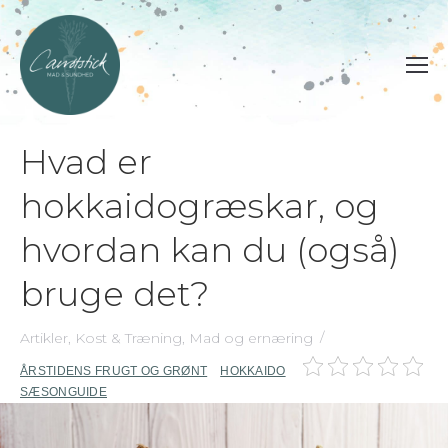
Hvad er
hokkaidogræskar, og
hvordan kan du (også)
bruge det?
Artikler
,
Kost & Træning
,
Mad og ernæring
ÅRSTIDENS FRUGT OG GRØNT
HOKKAIDO
SÆSONGUIDE