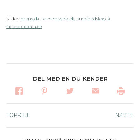
Kilder:
meny.dk
,
saeson-web.dk
,
sundhedslex.dk
,
frida.fooddata.dk
DEL MED EN DU KENDER
Post
FORRIGE
Forrige
NÆSTE
Næ
navigation
nyhed:
ny