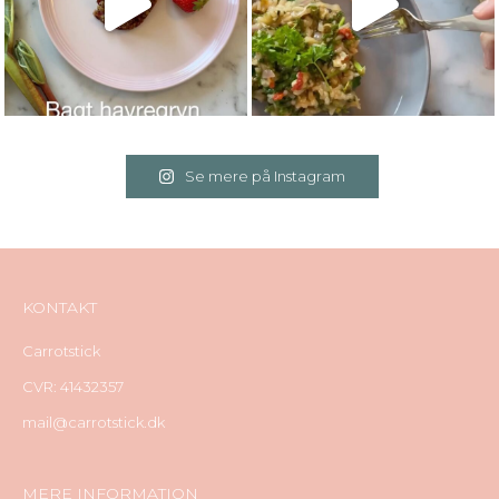
Se mere på Instagram
KONTAKT
Carrotstick
CVR: 41432357
mail@carrotstick.dk
MERE INFORMATION