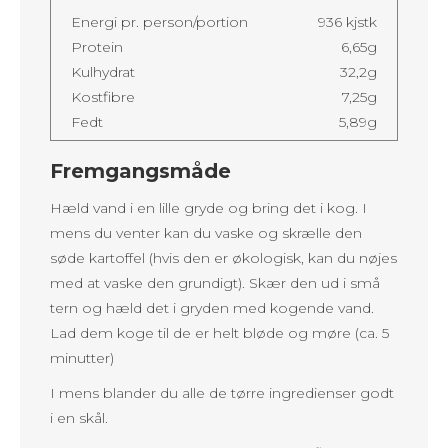
Energi pr. person/portion
936 kjstk
Protein
6,65g
Kulhydrat
32,2g
Kostfibre
7,25g
Fedt
5,89g
Fremgangsmåde
Hæld vand i en lille gryde og bring det i kog. I
mens du venter kan du vaske og skrælle den
søde kartoffel (hvis den er økologisk, kan du nøjes
med at vaske den grundigt). Skær den ud i små
tern og hæld det i gryden med kogende vand.
Lad dem koge til de er helt bløde og møre (ca. 5
minutter)
I mens blander du alle de tørre ingredienser godt
i en skål.