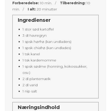
Forberedelse:
10 min. /
Tilberedning:
10
min. /
I alt:
20 minutter
Ingredienser
1 stor sød kartoffel
3 dl havregryn
1 spsk hørfrø (kan undladers)
1 spsk chiafrø (kan undlades)
1 tsk kanel
1 tsk kardemomme
1 spsk sødme (honning, kokossukker,
osv.)
2 dl plantemælk
2 dl vand
1 nip salt
Næringsindhold