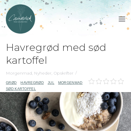
Havregrød med sød
kartoffel
Morgenmad
,
Nyheder
,
Opskrifter
GRØD
HAVREGRØD
JUL
MORGENMAD
SØD KARTOFFEL