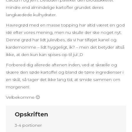
calcium og jern. Desuden påvirker den blodsukkeret
mindre end almindelige kartofler grundet deres
langkædede kulhydrater.
Havregrød med en masse topping har altid været en god
idé efter vores mening, men nu skulle der ske noget nyt.
Denne grød har lidt julevibes, da vi har tilføjet kanel og
kardemomme – lidt hyggeligt, ik? – men det betyder altså
ikke, at den kun kan spises op til jul ;D
Forbered dig allerede aftenen inden, ved at skrælle og
skære den søde kartoffel og bland de tørre ingredienser i
en skål, så tager det ikke lang tid, at smide sammen om
morgenen!
Velbekomme 🙂
Opskriften
3-4 portioner