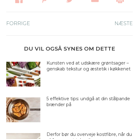
Post
FORRIGE
Forrige
NÆSTE
Næ
navigation
nyhed:
ny
DU VIL OGSÅ SYNES OM DETTE
Kunsten ved at udskære grøntsager –
genskab tekstur og æstetik i køkkenet
5 effektive tips: undgå at din stålpande
brænder på
Derfor bør du overveje kostfibre, når du