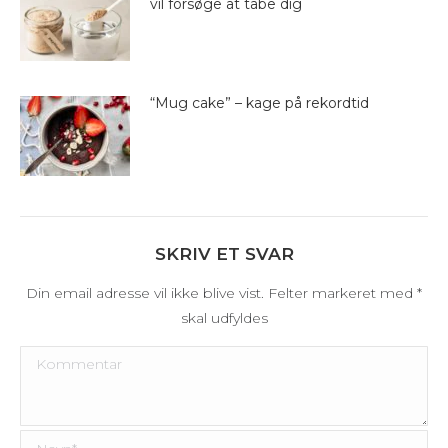
vil forsøge at tabe dig
“Mug cake” – kage på rekordtid
SKRIV ET SVAR
Din email adresse vil ikke blive vist. Felter markeret med
*
skal udfyldes
Kommentar
Navn *