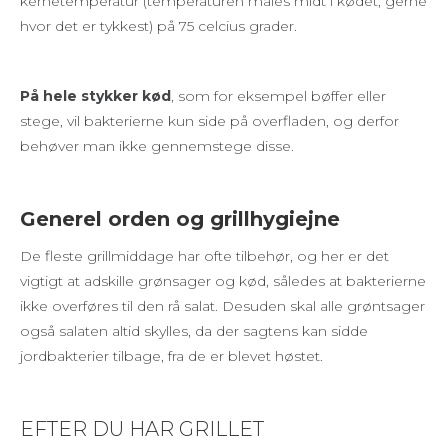
kernetemperatur (temperaturen måles midt i kødet, gerne
hvor det er tykkest) på 75 celcius grader.
På hele stykker kød
, som for eksempel bøffer eller
stege, vil bakterierne kun side på overfladen, og derfor
behøver man ikke gennemstege disse.
Generel orden og grillhygiejne
De fleste grillmiddage har ofte tilbehør, og her er det
vigtigt at adskille grønsager og kød, således at bakterierne
ikke overføres til den rå salat. Desuden skal alle grøntsager
også salaten altid skylles, da der sagtens kan sidde
jordbakterier tilbage, fra de er blevet høstet.
EFTER DU HAR GRILLET