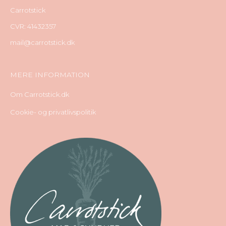
Carrotstick
CVR: 41432357
mail@carrotstick.dk
MERE INFORMATION
Om Carrotstick.dk
Cookie- og privatlivspolitik