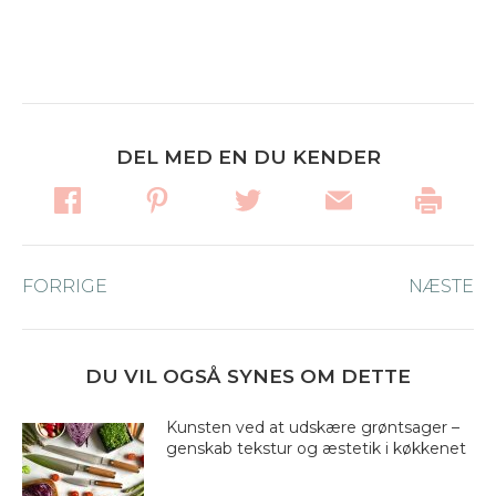
DEL MED EN DU KENDER
Post
FORRIGE
Forrige
NÆSTE
Næ
navigation
nyhed:
ny
DU VIL OGSÅ SYNES OM DETTE
Kunsten ved at udskære grøntsager –
genskab tekstur og æstetik i køkkenet