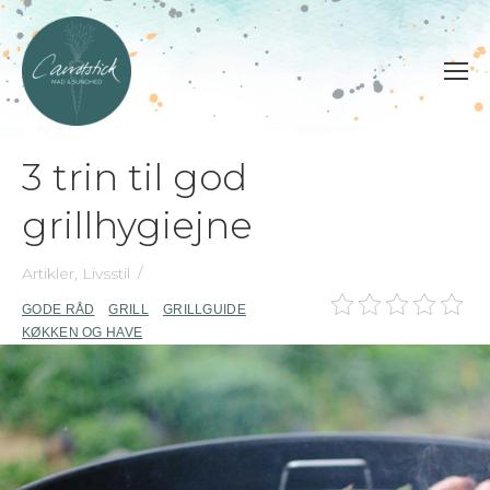
3 trin til god
grillhygiejne
Artikler
,
Livsstil
GODE RÅD
GRILL
GRILLGUIDE
KØKKEN OG HAVE