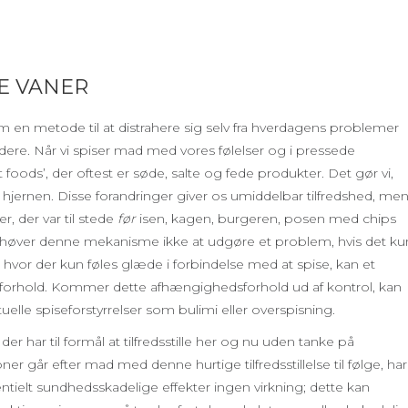
E VANER
 en metode til at distrahere sig selv fra hverdagens problemer
idere. Når vi spiser mad med vores følelser og i pressede
t foods’, der oftest er søde, salte og fede produkter. Det gør vi,
 hjernen. Disse forandringer giver os umiddelbar tilfredshed, me
, der var til stede
før
isen, kagen, burgeren, posen med chips
behøver denne mekanisme ikke at udgøre et problem, hvis det ku
 hvor der kun føles glæde i forbindelse med at spise, kan et
dsforhold. Kommer dette afhængighedsforhold ud af kontrol, kan
lle spiseforstyrrelser som bulimi eller overspisning.
der har til formål at tilfredsstille her og nu uden tanke på
er går efter mad med denne hurtige tilfredsstillelse til følge, har
tielt sundhedsskadelige effekter ingen virkning; dette kan