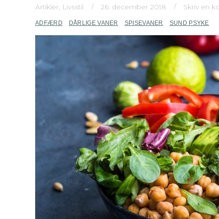
Artikler
,
Livsstil
26. december 2018
Skriv en 
ADFÆRD
DÅRLIGE VANER
SPISEVANER
SUND PSYKE