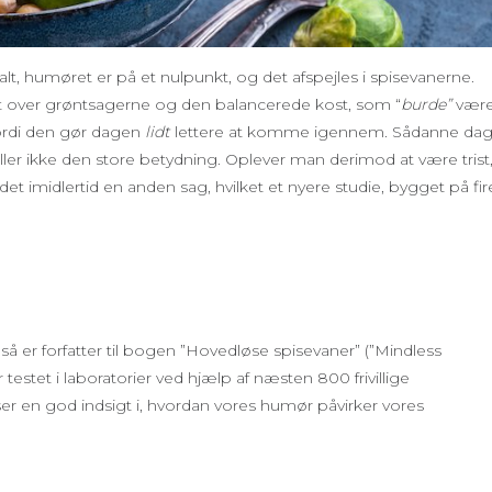
 galt, humøret er på et nulpunkt, og det afspejles i spisevanerne.
tet over grøntsagerne og den balancerede kost, som “
burde”
være
ordi den gør dagen
lidt
lettere at komme igennem. Sådanne da
ller ikke den store betydning. Oplever man derimod at være trist
et imidlertid en anden sag, hvilket et nyere studie, bygget på fir
så er forfatter til bogen ”Hovedløse spisevaner” (”Mindless
testet i laboratorier ved hjælp af næsten 800 frivillige
er en god indsigt i, hvordan vores humør påvirker vores