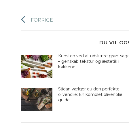
Post
FORRIGE
Forrige
navigation
nyhed:
DU VIL OG
Kunsten ved at udskære grøntsag
– genskab tekstur og æstetik i
køkkenet
Sådan vælger du den perfekte
olivenolie: En komplet olivenolie
guide