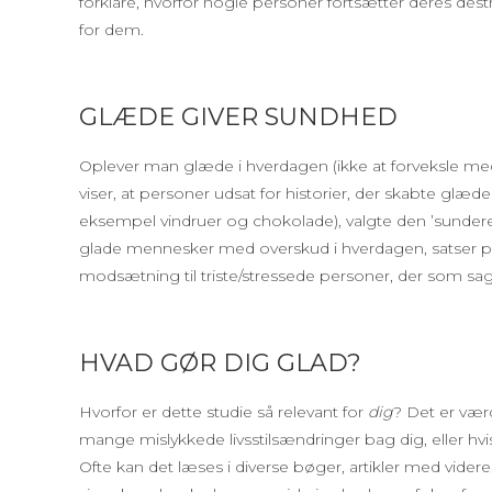
forklare, hvorfor nogle personer fortsætter deres dest
for dem.
GLÆDE GIVER SUNDHED
Oplever man glæde i hverdagen (ikke at forveksle med n
viser, at personer udsat for historier, der skabte glæd
eksempel vindruer og chokolade), valgte den ’sundere
glade mennesker med overskud i hverdagen, satser på 
modsætning til triste/stressede personer, der som sagt
HVAD GØR DIG GLAD?
Hvorfor er dette studie så relevant for
dig
? Det er vær
mange mislykkede livsstilsændringer bag dig, eller hv
Ofte kan det læses i diverse bøger, artikler med videre