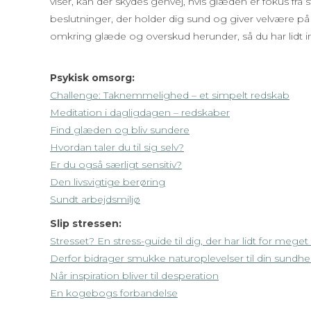
viser, kan der skydes genvej, hvis glæden er fokus fra s
beslutninger, der holder dig sund og giver velvære på 
omkring glæde og overskud herunder, så du har lidt in
Psykisk omsorg:
Challenge: Taknemmelighed – et simpelt redskab
Meditation i dagligdagen – redskaber
Find glæden og bliv sundere
Hvordan taler du til sig selv?
Er du også særligt sensitiv?
Den livsvigtige berøring
Sundt arbejdsmiljø
Slip stressen:
Stresset? En stress-guide til dig, der har lidt for meget 
Derfor bidrager smukke naturoplevelser til din sundh
Når inspiration bliver til desperation
En kogebogs forbandelse