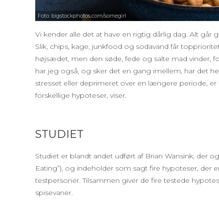
Foto: bigstockphotos.com/somegirl
Vi kender alle det at have en rigtig dårlig dag. Alt går
Slik, chips, kage, junkfood og sodavand får toppriori
højsædet, men den søde, fede og salte mad vinder, f
har jeg også, og sker det en gang imellem, har det he
stresset eller deprimeret over en længere periode, er d
forskellige hypoteser, viser.
STUDIET
Studiet er blandt andet udført af Brian Wansink, der og
Eating”), og indeholder som sagt fire hypoteser, der er 
testpersoner. Tilsammen giver de fire testede hypotes
spisevaner.