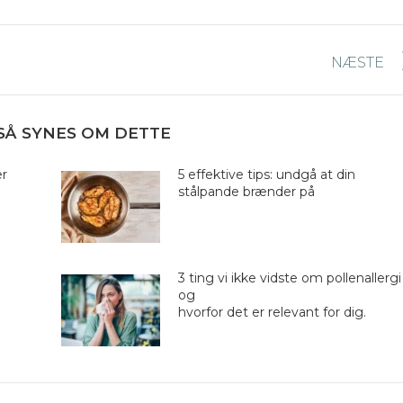
NÆSTE
Næste
nyhed:
SÅ SYNES OM DETTE
er
5 effektive tips: undgå at din
stålpande brænder på
3 ting vi ikke vidste om pollenallergi
og
hvorfor det er relevant for dig.