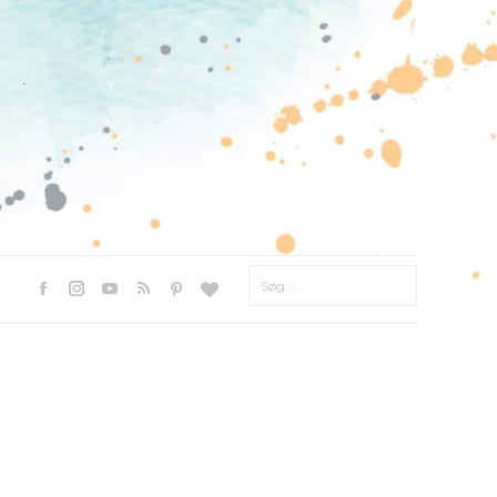
Søg
efter:
Facebook
Instagram
YouTube
Rss
Pinterest
Websted