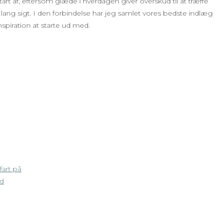
tart af, eftersom glæde i hverdagen giver overskud til at træffe
lang sigt. I den forbindelse har jeg samlet vores bedste indlæg
spiration at starte ud med.
fart på
ed