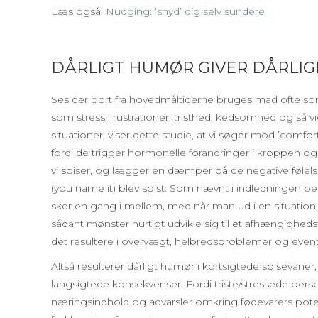
Læs også:
Nudging: ’snyd’ dig selv sundere
DÅRLIGT HUMØR GIVER DÅRLIG
Ses der bort fra hovedmåltiderne bruges mad ofte som
som stress, frustrationer, tristhed, kedsomhed og så v
situationer, viser dette studie, at vi søger mod ’comfor
fordi de trigger hormonelle forandringer i kroppen og
vi spiser, og lægger en dæmper på de negative følelser
(you name it) blev spist. Som nævnt i indledningen 
sker en gang i mellem, med når man ud i en situation,
sådant mønster hurtigt udvikle sig til et afhængighe
det resultere i overvægt, helbredsproblemer og eventue
Altså resulterer dårligt humør i kortsigtede spisevaner, 
langsigtede konsekvenser. Fordi triste/stressede person
næringsindhold og advarsler omkring fødevarers poten