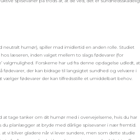
ruktive spisevaner på trods af, at de ved, det er sundhedsskadelig
eutralt humør), spiller mad imidlertid en anden rolle. Studiet
e hos læseren, inden valget mellem to slags fødevarer (for
’ valgmulighed. Forskerne har ud fra denne opdagelse udledt, at
fødevarer, der kan bidrage til langsigtet sundhed og velvære i
 vælger fødevarer der kan tilfredsstille et umiddelbart behov.
d at tage tanker om dit humør med i overvejelserne, hvis du har
is du planlægger at bryde med dårlige spisevaner i nær fremtid.
. at vi bliver gladere når vi lever sundere, men som dette studie