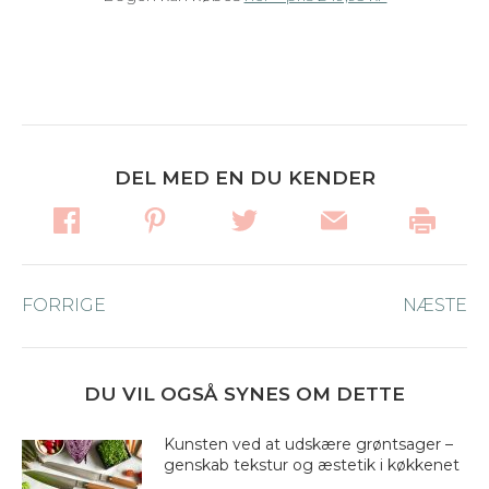
DEL MED EN DU KENDER
Post
FORRIGE
Forrige
NÆSTE
Næ
navigation
nyhed:
ny
DU VIL OGSÅ SYNES OM DETTE
Kunsten ved at udskære grøntsager –
genskab tekstur og æstetik i køkkenet