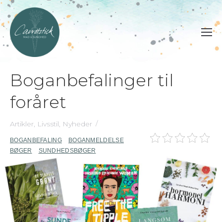
Boganbefalinger til
foråret
Artikler
,
Livsstil
,
Nyheder
BOGANBEFALING
BOGANMELDELSE
BØGER
SUNDHEDSBØGER