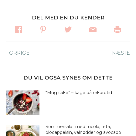
DEL MED EN DU KENDER
Post
FORRIGE
Forrige
NÆSTE
Næ
navigation
nyhed:
ny
DU VIL OGSÅ SYNES OM DETTE
“Mug cake” – kage på rekordtid
Sommersalat med rucola, feta,
blodappelsin, valnødder og avocado