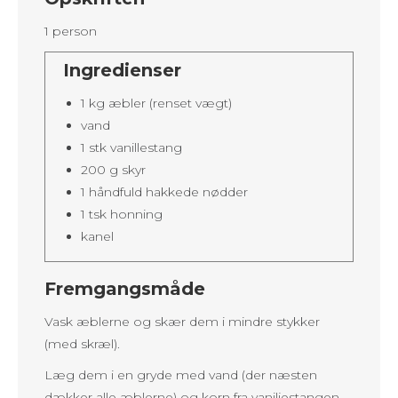
1 person
Ingredienser
1 kg æbler (renset vægt)
vand
1 stk vanillestang
200 g skyr
1 håndfuld hakkede nødder
1 tsk honning
kanel
Fremgangsmåde
Vask æblerne og skær dem i mindre stykker
(med skræl).
Læg dem i en gryde med vand (der næsten
dækker alle æblerne) og korn fra vaniljestangen.