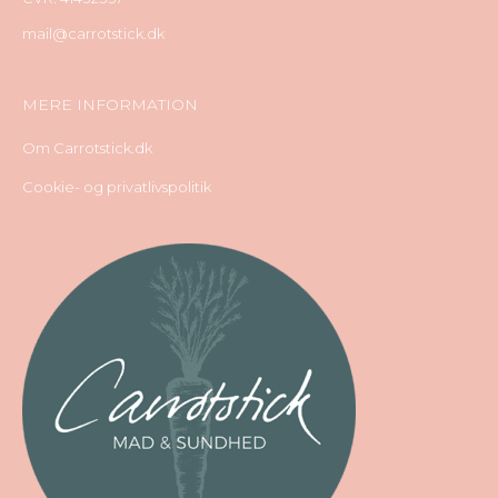
mail@carrotstick.dk
MERE INFORMATION
Om Carrotstick.dk
Cookie- og privatlivspolitik