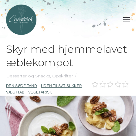
Skyr med hjemmelavet
æblekompot
Desserter og Snacks
,
Opskrifter
DEN SØDE TAND
UDEN TILSAT SUKKER
VÆGTTAB
VEGETARISK