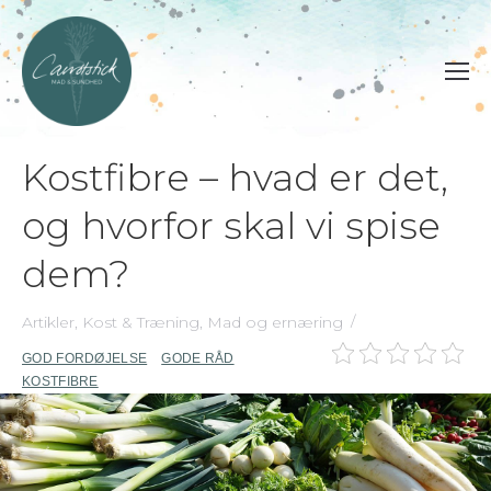
Kostfibre – hvad er det,
og hvorfor skal vi spise
dem?
Artikler
,
Kost & Træning
,
Mad og ernæring
GOD FORDØJELSE
GODE RÅD
KOSTFIBRE