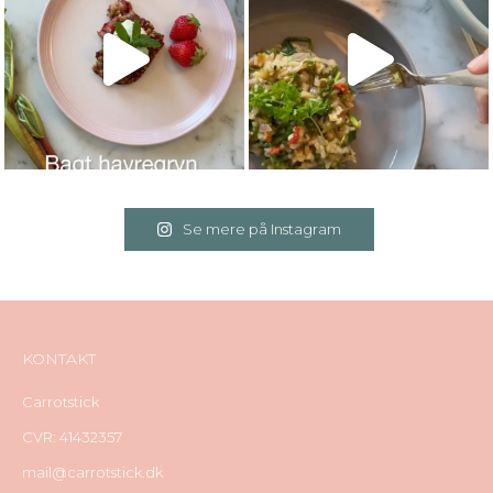
Se mere på Instagram
KONTAKT
Carrotstick
CVR: 41432357
mail@carrotstick.dk