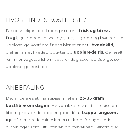
HVOR FINDES KOSTFIBRE?
De opløselige fibre findes primært i
frisk og tørret
frugt
, gulerødder, havre, byg, rug, rugbrød og bønner. De
uopløselige kostfibre findes blandt andet i
hvedeklid
,
grahamsmel, hvedeprodukter og
upolerede ris
. Generelt
rummer vegetabilske madvarer dog såvel opløselige, som
uopløselige kostfibre.
ANBEFALING
Det anbefales at man spiser mellem
25-35 gram
kostfibre om dagen
. Hvis du ikke er vant til at spise en
fiberrig kost er det dog en god idé at
trappe langsomt
op
, på den måde mindsker du risikoen for uønskede
bivirkninger som luft i maven og mavekneb. Samtidig er