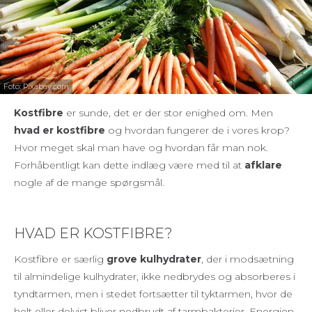
Foto: Pixabay.com
Kostfibre
er sunde, det er der stor enighed om. Men
hvad er kostfibre
og hvordan fungerer de i vores krop?
Hvor meget skal man have og hvordan får man nok.
Forhåbentligt kan dette indlæg være med til at
afklare
nogle af de mange spørgsmål.
HVAD ER KOSTFIBRE?
Kostfibre er særlig
grove kulhydrater
, der i modsætning
til almindelige kulhydrater, ikke nedbrydes og absorberes i
tyndtarmen, men i stedet fortsætter til tyktarmen, hvor de
helt eller delvist bliver nedbrudt af tarmbakterier. Energien