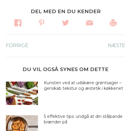
DEL MED EN DU KENDER
Post
FORRIGE
Forrige
NÆSTE
Næ
navigation
nyhed:
ny
DU VIL OGSÅ SYNES OM DETTE
Kunsten ved at udskære grøntsager –
genskab tekstur og æstetik i køkkenet
5 effektive tips: undgå at din stålpande
brænder på