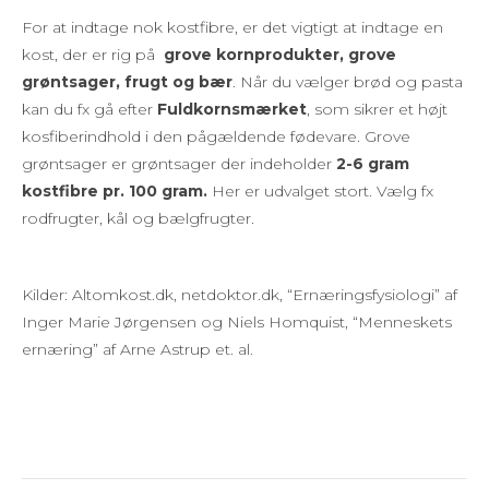
For at indtage nok kostfibre, er det vigtigt at indtage en
kost, der er rig på
grove kornprodukter, grove
grøntsager, frugt og bær
. Når du vælger brød og pasta
kan du fx gå efter
Fuldkornsmærket
, som sikrer et højt
kosfiberindhold i den pågældende fødevare. Grove
grøntsager er grøntsager der indeholder
2-6 gram
kostfibre pr. 100 gram.
Her er udvalget stort. Vælg fx
rodfrugter, kål og bælgfrugter.
Kilder: Altomkost.dk, netdoktor.dk, “Ernæringsfysiologi” af
Inger Marie Jørgensen og Niels Homquist, “Menneskets
ernæring” af Arne Astrup et. al.