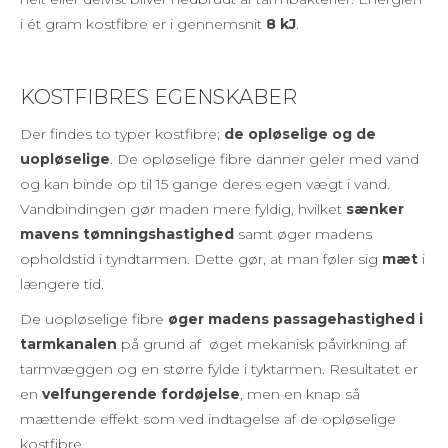
i ét gram kostfibre er i gennemsnit
8 kJ
.
KOSTFIBRES EGENSKABER
Der findes to typer kostfibre;
de opløselige og de
uopløselige
. De opløselige fibre danner geler med vand
og kan binde op til 15 gange deres egen vægt i vand.
Vandbindingen gør maden mere fyldig, hvilket
sænker
mavens tømningshastighed
samt øger madens
opholdstid i tyndtarmen. Dette gør, at man føler sig
mæt
i
længere tid.
De uopløselige fibre
øger madens passagehastighed i
tarmkanalen
på grund af øget mekanisk påvirkning af
tarmvæggen og en større fylde i tyktarmen. Resultatet er
en
velfungerende fordøjelse
, men en knap så
mættende effekt som ved indtagelse af de opløselige
kostfibre.