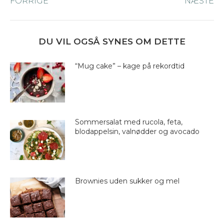
FORRIGE
Forrige
NÆSTE
Næ
navigation
nyhed:
ny
DU VIL OGSÅ SYNES OM DETTE
“Mug cake” – kage på rekordtid
Sommersalat med rucola, feta,
blodappelsin, valnødder og avocado
Brownies uden sukker og mel