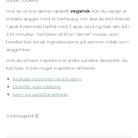
sunde cookies!
Hvis du vil lave denne opskrift
vegansk
, kan du vælge at
erstatte ægget med et hørfrøæg. Her skal du blot blande
1 spsk kværnede hørfrø med 3 spsk vand og lade det stå i
5-10 minutter. Det bliver så til en “slimet” masse, som
herefter kan binde ingredienserne på samme måde som
ægget kan.
Hvis du vil have inspiration til andre sundere desserter, du
kan lave, er her noget inspiration at hente:
Avokado brownies med frosting
Glutenfri gulerodskage
Nem og sund banankage
God bagetid 🙂