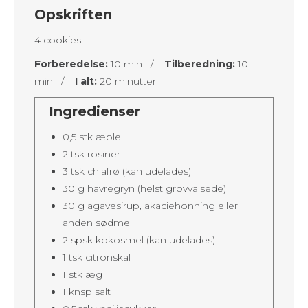
Opskriften
4 cookies
Forberedelse:
10 min /
Tilberedning:
10
min /
I alt:
20 minutter
Ingredienser
0,5 stk æble
2 tsk rosiner
3 tsk chiafrø (kan udelades)
30 g havregryn (helst grovvalsede)
30 g agavesirup, akaciehonning eller
anden sødme
2 spsk kokosmel (kan udelades)
1 tsk citronskal
1 stk æg
1 knsp salt