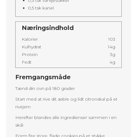
0,5 tsk vaniljesukker
0,5 tsk kanel
Næringsindhold
Kalorier
103
Kulhydrat
14g
Protein
3g
Fedt
4g
Fremgangsmåde
Tænd din ovn på 180 grader
Start med at rive dit æble og lidt citronskal på et
rivejern
Herefter blandes alle ingredienser sammen i en
skål
Form fire store, flade cookies på et stykke