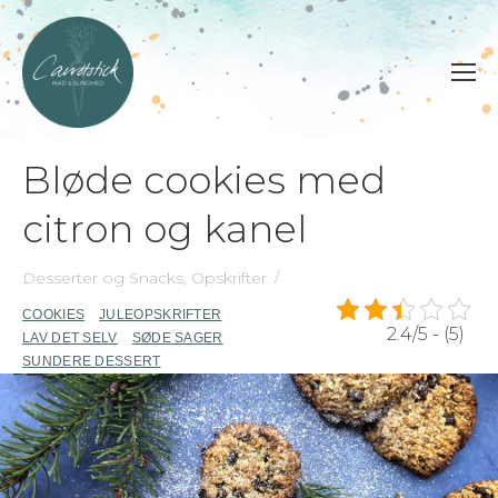
Bløde cookies med
citron og kanel
Desserter og Snacks
,
Opskrifter
COOKIES
JULEOPSKRIFTER
2.4/5 - (5)
LAV DET SELV
SØDE SAGER
SUNDERE DESSERT