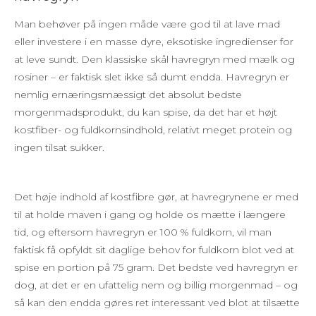
Man behøver på ingen måde være god til at lave mad
eller investere i en masse dyre, eksotiske ingredienser for
at leve sundt. Den klassiske skål havregryn med mælk og
rosiner – er faktisk slet ikke så dumt endda. Havregryn er
nemlig ernæringsmæssigt det absolut bedste
morgenmadsprodukt, du kan spise, da det har et højt
kostfiber- og fuldkornsindhold, relativt meget protein og
ingen tilsat sukker.
Det høje indhold af kostfibre gør, at havregrynene er med
til at holde maven i gang og holde os mætte i længere
tid, og eftersom havregryn er 100 % fuldkorn, vil man
faktisk få opfyldt sit daglige behov for fuldkorn blot ved at
spise en portion på 75 gram. Det bedste ved havregryn er
dog, at det er en ufattelig nem og billig morgenmad – og
så kan den endda gøres ret interessant ved blot at tilsætte