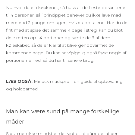
Nu hvor du er i køkkenet, så husk at de fleste opskrifter er
til 4 personer, så i princippet behøver du ikke lave mad
mere end 2 gange om ugen, hvis du bor alene. Har du det
fint med at spise det samme 4 dage i streg, kan du blot
dele retten op i 4 portioner og sætte de 3 af dem i
køleskabet, så de er klar til at blive genopvarmet de
kommende dage. Du kan selvfølgelig også fryse nogle af
portionerne ned, så du har til senere brug.
LÆS OGSÅ:
Mindsk madspild – en guide til opbevaring
og holdbarhed
Man kan være sund på mange forskellige
måder
Sidst men ikke mindst er det vigtigt at påpege, at der