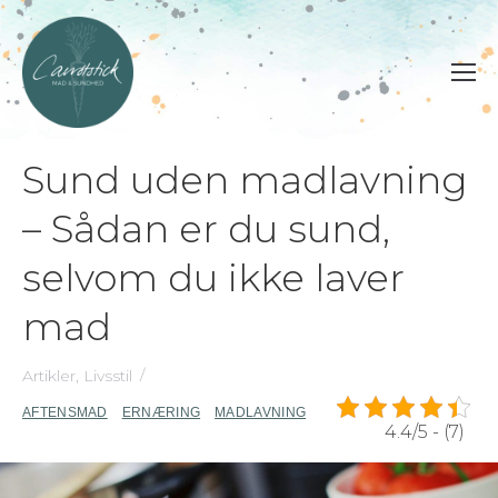
Sund uden madlavning
– Sådan er du sund,
selvom du ikke laver
mad
Artikler
,
Livsstil
AFTENSMAD
ERNÆRING
MADLAVNING
4.4/5 - (7)