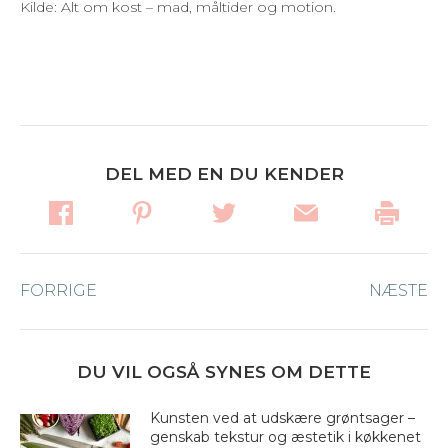
Kilde: Alt om kost – mad, måltider og motion.
DEL MED EN DU KENDER
Post
FORRIGE
Forrige
NÆSTE
Næ
navigation
nyhed:
ny
DU VIL OGSÅ SYNES OM DETTE
Kunsten ved at udskære grøntsager –
genskab tekstur og æstetik i køkkenet