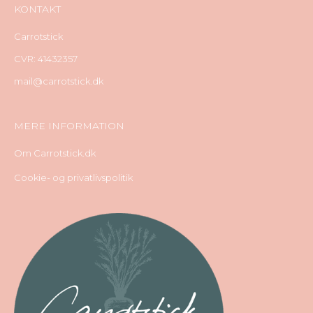
KONTAKT
Carrotstick
CVR: 41432357
mail@carrotstick.dk
MERE INFORMATION
Om Carrotstick.dk
Cookie- og privatlivspolitik