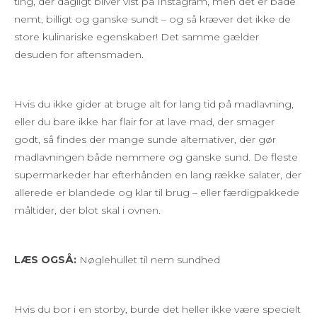
ting, der dagligt bliver vist på Instagram, men det er både
nemt, billigt og ganske sundt – og så kræver det ikke de
store kulinariske egenskaber! Det samme gælder
desuden for aftensmaden.
Hvis du ikke gider at bruge alt for lang tid på madlavning,
eller du bare ikke har flair for at lave mad, der smager
godt, så findes der mange sunde alternativer, der gør
madlavningen både nemmere og ganske sund. De fleste
supermarkeder har efterhånden en lang række salater, der
allerede er blandede og klar til brug – eller færdigpakkede
måltider, der blot skal i ovnen.
LÆS OGSÅ:
Nøglehullet til nem sundhed
Hvis du bor i en storby, burde det heller ikke være specielt