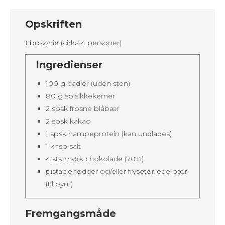
Opskriften
1 brownie (cirka 4 personer)
Ingredienser
100 g dadler (uden sten)
80 g solsikkekerner
2 spsk frosne blåbær
2 spsk kakao
1 spsk hampeprotein (kan undlades)
1 knsp salt
4 stk mørk chokolade (70%)
pistacienødder og/eller frysetørrede bær
(til pynt)
Fremgangsmåde