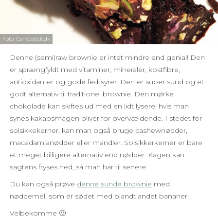
Foto: Carrotstick.dk
Denne (semi)raw brownie er intet mindre end genial! Den
er sprængfyldt med vitaminer, mineraler, kostfibre,
antioxidanter og gode fedtsyrer. Den er super sund og et
godt alternativ til traditionel brownie. Den mørke
chokolade kan skiftes ud med en lidt lysere, hvis man
synes kakaosmagen bliver for overvældende. I stedet for
solsikkekerner, kan man også bruge cashewnødder,
macadamianødder eller mandler. Solsikkerkerner er bare
et meget billigere alternativ end nødder. Kagen kan
sagtens fryses ned, så man har til senere.
Du kan også prøve
denne sunde brownie
med
nøddemel, som er sødet med blandt andet bananer.
Velbekomme 🙂