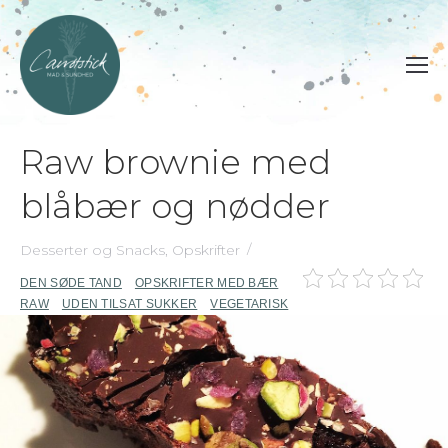
Raw brownie med
blåbær og nødder
Desserter og Snacks
,
Opskrifter
DEN SØDE TAND
OPSKRIFTER MED BÆR
RAW
UDEN TILSAT SUKKER
VEGETARISK