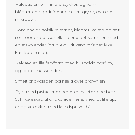
Hak dadlerne i mindre stykker, og varm
blåbærrene godt igennem i en gryde, ovn eller
mikroovn.
Kom dadler, solsikkekerner, blåbær, kakao og salt
i en foodprocessor eller blend det sammen med
en stavblender (brug evt. lidt vand hvis det ikke
kan køre rundt).
Beklæd et lille fad/form med husholdningsfilm,
og fordel massen deri.
Smelt chokoladen og hæld over brownien.
Pynt med pistacienødder eller frysetørrede bær.
Stil i køleskab til chokoladen er stivnet. Et lille tip:
er også lækker med lakridspulver 🙂