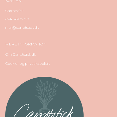
KONTAKT
Carrotstick
CVR: 41432357
mail@carrotstick.dk
MERE INFORMATION
Om Carrotstick.dk
Cookie- og privatlivspolitik