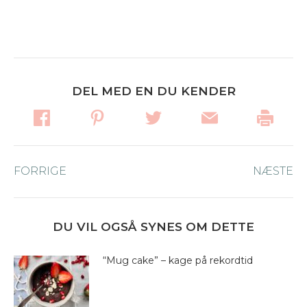
DEL MED EN DU KENDER
Post
FORRIGE
Forrige
NÆSTE
Næ
navigation
nyhed:
ny
DU VIL OGSÅ SYNES OM DETTE
“Mug cake” – kage på rekordtid