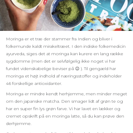
Moringa er et træ der stammer fra Indien og bliver i
folkemunde kaldt mirakeltræet. I den indiske folkemedicin
ayurveda, siges det at moringa kan kurere en lang række
sygdomme (men det er selvfølgelig ikke noget vi har
fundet videnskabelige beviser på 😉 ). Til gengæld har
moringa et højt indhold af næringsstoffer og indeholder
46 forskellige antioxidanter.
Moringa er mindre kendt herhjemme, men minder meget
om den japanske matcha. Den smager lidt af grøn te og
har en super fin lys grøn farve. Vi har lavet en lækker og
cremet opskrift på en moringa latte, så du kan prøve den
derhjemme.