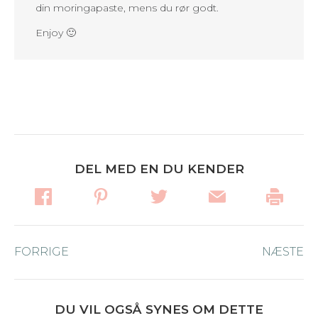
din moringapaste, mens du rør godt.
Enjoy 🙂
DEL MED EN DU KENDER
Post
FORRIGE
Forrige
NÆSTE
Næ
navigation
nyhed:
ny
DU VIL OGSÅ SYNES OM DETTE