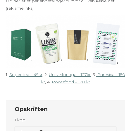
Og her er et par anbefalinger til hvor du kan købe det
(reklamelinks):
1.
Super tea – 49kr
, 2.
Unik Moringa – 127kr
, 3.
Pureviva – 150
kr
, 4.
Rootsfood – 120 kr
Opskriften
1 kop