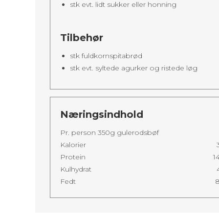
stk evt. lidt sukker eller honning
Tilbehør
stk fuldkornspitabrød
stk evt. syltede agurker og ristede løg
Næringsindhold
Pr. person 350g gulerodsbøf
Kalorier
Protein
1
Kulhydrat
Fedt
8