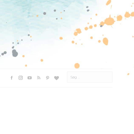
Søg
efter:
Facebook
Instagram
YouTube
Rss
Pinterest
Websted