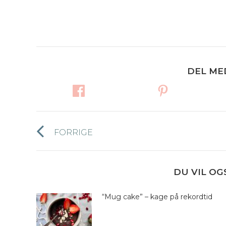
DEL ME
Post
FORRIGE
Forrige
navigation
nyhed:
DU VIL OG
“Mug cake” – kage på rekordtid