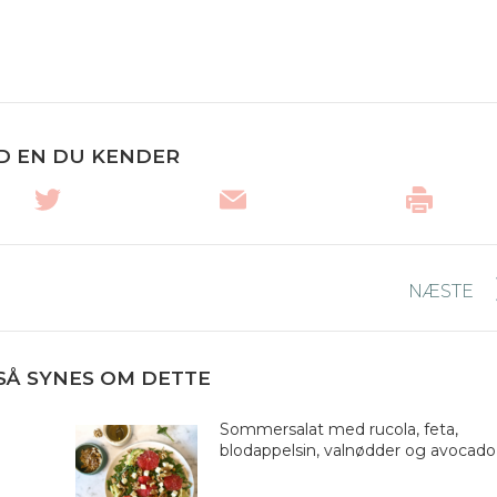
D EN DU KENDER
NÆSTE
Næste
nyhed:
SÅ SYNES OM DETTE
Sommersalat med rucola, feta,
blodappelsin, valnødder og avocad