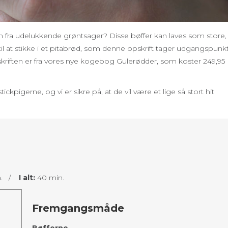
 fra udelukkende grøntsager? Disse bøffer kan laves som store,
 til at stikke i et pitabrød, som denne opskrift tager udgangspunkt 
iften er fra vores nye kogebog Gulerødder, som koster 249,95
ckpigerne, og vi er sikre på, at de vil være et lige så stort hit
n. /
I alt:
40 min.
Fremgangsmåde
Bøfferne