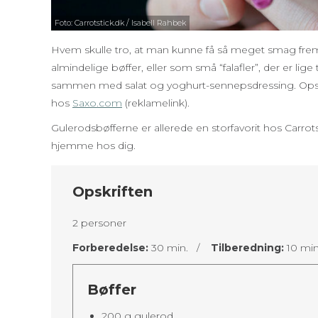
Foto: Carrotstick.dk / Isabell Rahbek
Hvem skulle tro, at man kunne få så meget smag frem
almindelige bøffer, eller som små “falafler”, der er lige
sammen med salat og yoghurt-sennepsdressing. Opskr
hos
Saxo.com
(reklamelink).
Gulerodsbøfferne er allerede en storfavorit hos Carrotsti
hjemme hos dig.
Opskriften
2 personer
Forberedelse:
30 min. /
Tilberedning:
10 mi
Bøffer
200 g gulerod