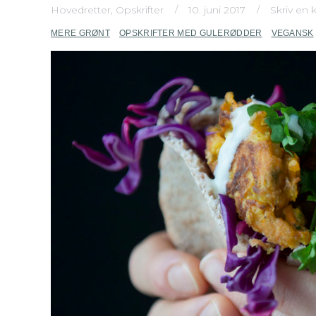
Hovedretter
,
Opskrifter
10. juni 2017
Skriv en
MERE GRØNT
OPSKRIFTER MED GULERØDDER
VEGANSK