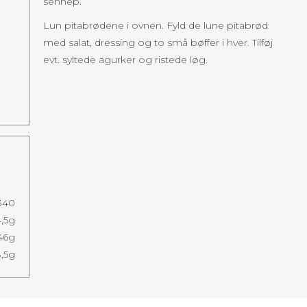
sennep.
Lun pitabrødene i ovnen. Fyld de lune pitabrød
med salat, dressing og to små bøffer i hver. Tilføj
evt. syltede agurker og ristede løg.
340
4,5g
46g
,5g