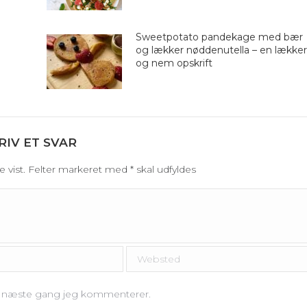
Sweetpotato pandekage med bær
og lækker nøddenutella – en lækker
og nem opskrift
RIV ET SVAR
ive vist. Felter markeret med
*
skal udfyldes
Websted
il næste gang jeg kommenterer.