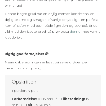
er mange!
Denne bagte grød har en dejlig cremet konsistens, en
dejlig sødme og smagen af vanilje er tydelig – en perfekt
kombination med bær, både i grøden og ovenpå. Er du
vild med den bagte grød, så prøv også
denne
med varme
krydderier.
Rigtig god fornøjelse! 🙂
Næringsberegningen er lavet på selve grøden per
person, uden topping.
Opskriften
1 portion, 4 pers
Forberedelse:
10-15 min /
Tilberedning:
15
min /
I alt:
25-30 min