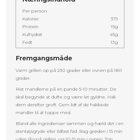
Per person
Kalorier
375
Protein
15g
Kulhydrat
45g
Fedt
13g
Fremgangsmåde
Varm grillen op på 230 grader eller ovnen på 180
grader.
Rist mandlerne på en pande 5-10 minutter. De
skal begynde at dufte og være let gyldne. Hak
dem derefter groft. Gem lidt af de hakkede
mandler til at toppe med.
Bland alle ingredienser sammen og hæld det i en
stentøjsgryde eller ildfast fad. Bag grøden i 15 min
uden låg på grillen, og 10-15 min i ovnen. Top