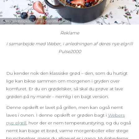
Foto: Carrotstick.dk/Maria Charlotte Larsen
Reklame
i samarbejde med Weber, i anledningen af deres nye elgrill
Pulse2000
Du kender nok den klassiske grød – den, som du hurtigt
lige kan bikse sammen om morgenen i gryden over
komfuret. Er du en grødelsker, så skal du prøve at lave
grøden på ny manér – nemlig i en bagt version.
Denne opskrift er lavet på grillen, men kan også nemt
laves i ovnen. I denne opskrift er grøden bagt i
Webers
nye elgrill
, hvor der er nem temperaturstyring, og du også
nemt kan bage et brød, varme morgenboller eller stege
brunchpølser, mens du alligevel er i gang. Mulighederne