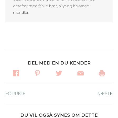
derefter med friske bær, skyr og hakkede
mandler.
DEL MED EN DU KENDER
Post
FORRIGE
Forrige
NÆSTE
Næ
navigation
nyhed:
ny
DU VIL OGSÅ SYNES OM DETTE