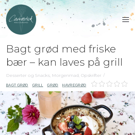
Bagt grød med friske
bær – kan laves på grill
Desserter og Snacks
,
Morgenmad
,
Opskrifter
BAGT GRØD
GRILL
GRØD
HAVREGRØD