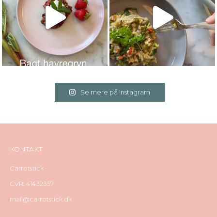
Se mere på Instagram
KONTAKT
Carrotstick
CVR: 41432357
mail@carrotstick.dk