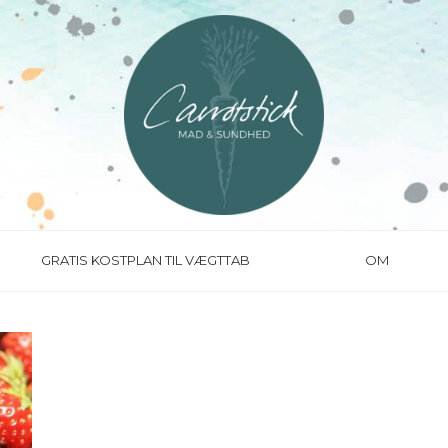
GRATIS KOSTPLAN TIL VÆGTTAB
OM