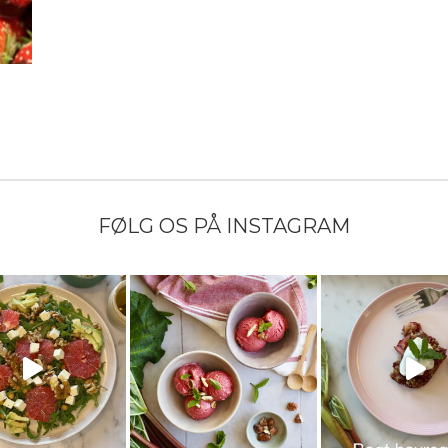
FØLG OS PÅ INSTAGRAM