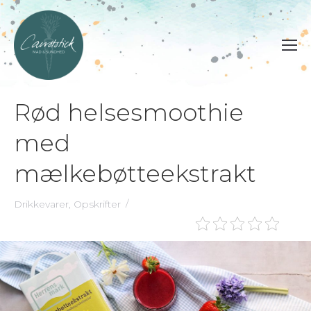
Rød helsesmoothie
med
mælkebøtteekstrakt
Drikkevarer
,
Opskrifter