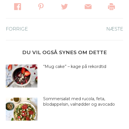
Post
FORRIGE
Forrige
NÆSTE
Næ
navigation
nyhed:
ny
DU VIL OGSÅ SYNES OM DETTE
“Mug cake” – kage på rekordtid
Sommersalat med rucola, feta,
blodappelsin, valnødder og avocado