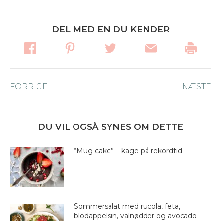
DEL MED EN DU KENDER
Post
FORRIGE
Forrige
NÆSTE
Næ
navigation
nyhed:
ny
DU VIL OGSÅ SYNES OM DETTE
“Mug cake” – kage på rekordtid
Sommersalat med rucola, feta,
blodappelsin, valnødder og avocado