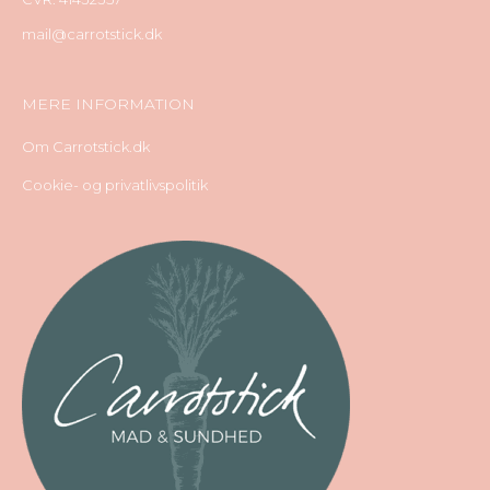
mail@carrotstick.dk
MERE INFORMATION
Om Carrotstick.dk
Cookie- og privatlivspolitik