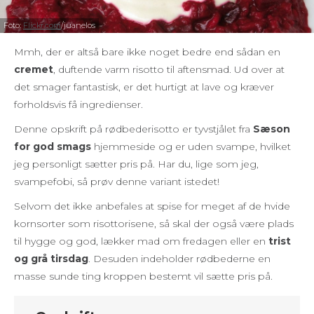
Foto:
Flickr.com
/juanelos
Mmh, der er altså bare ikke noget bedre end sådan en
cremet
, duftende varm risotto til aftensmad. Ud over at
det smager fantastisk, er det hurtigt at lave og kræver
forholdsvis få ingredienser.
Denne opskrift på rødbederisotto er tyvstjålet fra
Sæson
for god smags
hjemmeside og er uden svampe, hvilket
jeg personligt sætter pris på. Har du, lige som jeg,
svampefobi, så prøv denne variant istedet!
Selvom det ikke anbefales at spise for meget af de hvide
kornsorter som risottorisene, så skal der også være plads
til hygge og god, lækker mad om fredagen eller en
trist
og grå tirsdag
. Desuden indeholder rødbederne en
masse sunde ting kroppen bestemt vil sætte pris på.