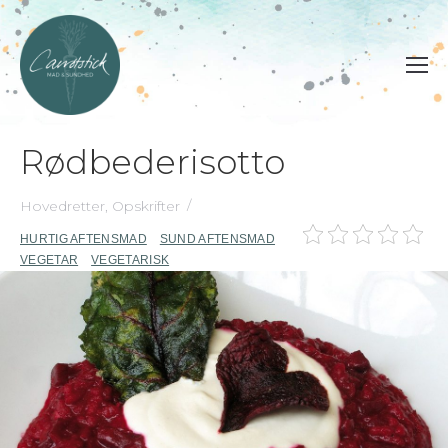
Rødbederisotto
Hovedretter
,
Opskrifter
HURTIG AFTENSMAD
SUND AFTENSMAD
VEGETAR
VEGETARISK