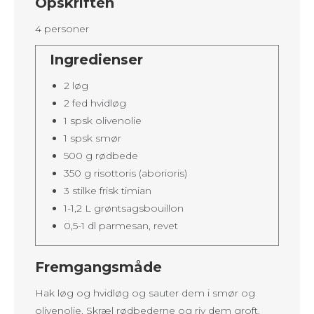
Opskriften
4 personer
Ingredienser
2 løg
2 fed hvidløg
1 spsk olivenolie
1 spsk smør
500 g rødbede
350 g risottoris (aborioris)
3 stilke frisk timian
1-1,2 L grøntsagsbouillon
0,5-1 dl parmesan, revet
Fremgangsmåde
Hak løg og hvidløg og sauter dem i smør og
olivenolie. Skræl rødbederne og riv dem groft.