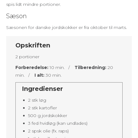
spis lidt mindre portioner.
Sæson
Sæsonen for danske jordskokker er fra oktober til marts.
Opskriften
2 portioner
Forberedelse:
10 min. /
Tilberedning:
20
min. /
I alt:
30 min.
Ingredienser
2 stk løg
2 stk kartofler
500 g jordskokker
3 fed hvidløg (kan undlades)
2 spsk olie (fx. raps)