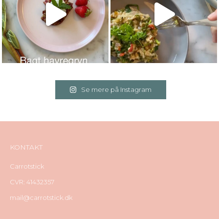
Se mere på Instagram
KONTAKT
Carrotstick
CVR: 41432357
mail@carrotstick.dk