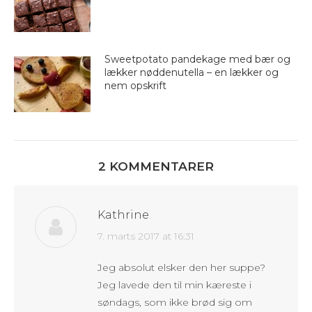
Sweetpotato pandekage med bær og
lækker nøddenutella – en lækker og
nem opskrift
2 KOMMENTARER
Kathrine
says:
7. marts 2017 at 16:31
Jeg absolut elsker den her suppe?
Jeg lavede den til min kæreste i
søndags, som ikke brød sig om