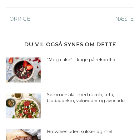
Post
FORRIGE
Forrige
NÆSTE
Næ
navigation
nyhed:
ny
DU VIL OGSÅ SYNES OM DETTE
“Mug cake” – kage på rekordtid
Sommersalat med rucola, feta,
blodappelsin, valnødder og avocado
Brownies uden sukker og mel