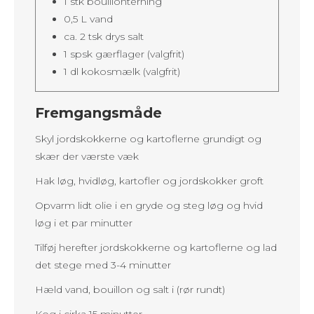
1 stk bouillonterning
0,5 L vand
ca. 2 tsk drys salt
1 spsk gærflager (valgfrit)
1 dl kokosmælk (valgfrit)
Fremgangsmåde
Skyl jordskokkerne og kartoflerne grundigt og
skær der værste væk
Hak løg, hvidløg, kartofler og jordskokker groft
Opvarm lidt olie i en gryde og steg løg og hvid
løg i et par minutter
Tilføj herefter jordskokkerne og kartoflerne og lad
det stege med 3-4 minutter
Hæld vand, bouillon og salt i (rør rundt)