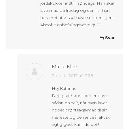
jordskokker indtil i søndags. Han skal
lave mad på fredag og der har han
bestemt at vi skal have suppen igen!
Absolut anbefalingsværdig! ??
Svar
Marie Klee
says:
7. marts 2017 at 17:38
Hej Kathrine
Dejligt at høre – det er bare
sådan en sejr, når man laver
noget grøntsags-mad til sin
kæreste og de rent så faktisk
rigtig godt kan lide det!!