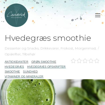
Hvedegræs smoothie
Desserter og Snacks
,
Drikkevarer
,
Frokost
,
Morgenmad
,
Opskrifter
,
Tilbehør
ANTIOXIDANTER
GRØN SMOOTHIE
HVEDEGRÆS
HVEDEGRÆS OPSKRIFTER
SMOOTHIE
SUNDHED
VITAMINER OG MINERALER