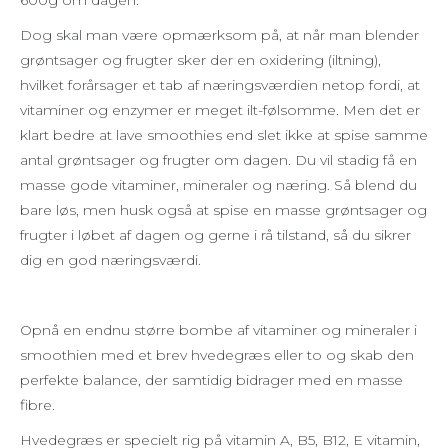
600g om dagen.
Dog skal man være opmærksom på, at når man blender
grøntsager og frugter sker der en oxidering (iltning),
hvilket forårsager et tab af næringsværdien netop fordi, at
vitaminer og enzymer er meget ilt-følsomme. Men det er
klart bedre at lave smoothies end slet ikke at spise samme
antal grøntsager og frugter om dagen. Du vil stadig få en
masse gode vitaminer, mineraler og næring. Så blend du
bare løs, men husk også at spise en masse grøntsager og
frugter i løbet af dagen og gerne i rå tilstand, så du sikrer
dig en god næringsværdi.
Opnå en endnu større bombe af vitaminer og mineraler i
smoothien med et brev hvedegræs eller to og skab den
perfekte balance, der samtidig bidrager med en masse
fibre.
Hvedegræs er specielt rig på vitamin A, B5, B12, E vitamin,