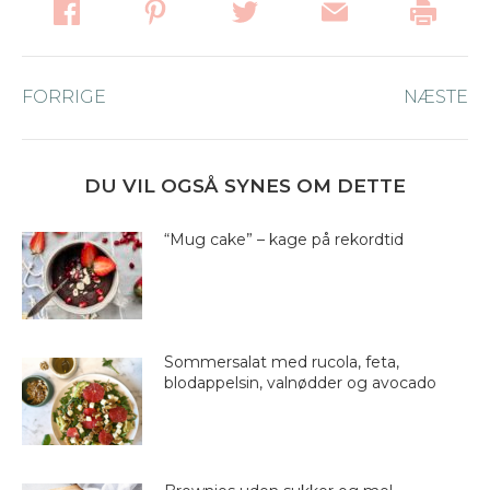
Post
FORRIGE
Forrige
NÆSTE
Næ
navigation
nyhed:
ny
DU VIL OGSÅ SYNES OM DETTE
“Mug cake” – kage på rekordtid
Sommersalat med rucola, feta,
blodappelsin, valnødder og avocado