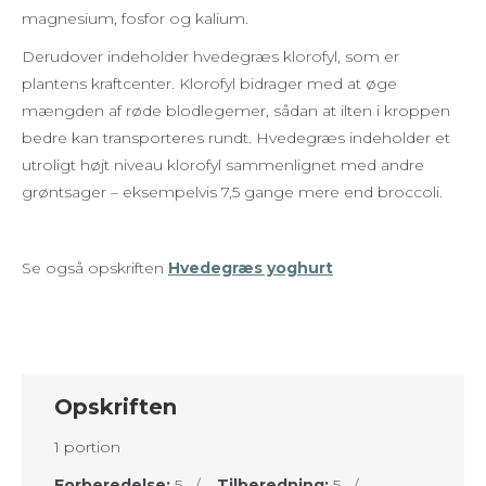
magnesium, fosfor og kalium.
Derudover indeholder hvedegræs klorofyl, som er
plantens kraftcenter. Klorofyl bidrager med at øge
mængden af røde blodlegemer, sådan at ilten i kroppen
bedre kan transporteres rundt. Hvedegræs indeholder et
utroligt højt niveau klorofyl sammenlignet med andre
grøntsager – eksempelvis 7,5 gange mere end broccoli.
Se også opskriften
Hvedegræs yoghurt
Opskriften
1 portion
Forberedelse:
5 /
Tilberedning:
5 /