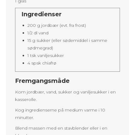
1 glas
Ingredienser
200 g jordbær (evt. fra frost)
1/2 dl vand
15 g sukker (eller sødemiddel i samme
sødmegrad)
1 tsk vaniljesukker
4 spsk chiafrø
Fremgangsmåde
Kom jordbær, vand, sukker og vaniljesukker i en
kasserolle.
Kog ingredienserne på medium varme i 10
minutter.
Blend massen med en stavblender eller i en