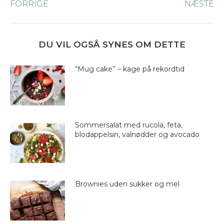
FORRIGE
Forrige
NÆSTE
Næ
navigation
nyhed:
ny
DU VIL OGSÅ SYNES OM DETTE
“Mug cake” – kage på rekordtid
Sommersalat med rucola, feta,
blodappelsin, valnødder og avocado
Brownies uden sukker og mel