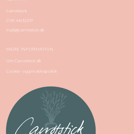
Carrotstick
CVR: 41432357
mail@carrotstick.dk
MERE INFORMATION
Om Carrotstick.dk
Cookie- og privatlivspolitik