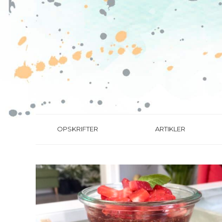
OPSKRIFTER
ARTIKLER