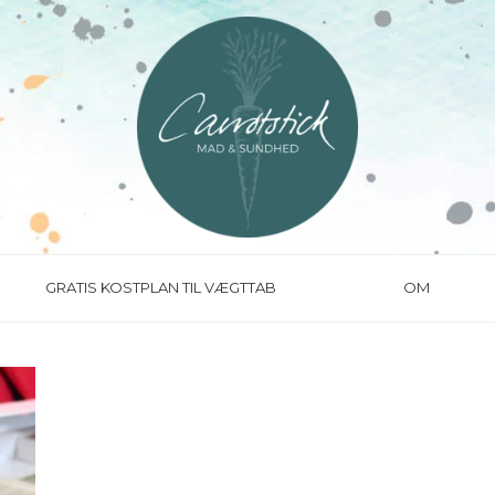
GRATIS KOSTPLAN TIL VÆGTTAB
OM