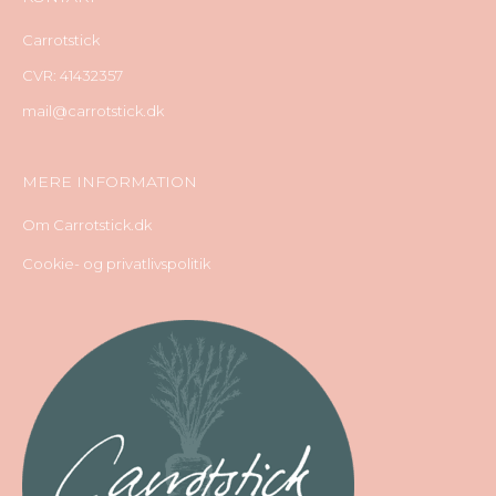
Carrotstick
CVR: 41432357
mail@carrotstick.dk
MERE INFORMATION
Om Carrotstick.dk
Cookie- og privatlivspolitik