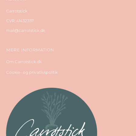
Carrotstick
CVR: 41432357
mail@carrotstick.dk
MERE INFORMATION
Om Carrotstick.dk
Cookie- og privatlivspolitik