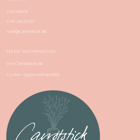
Carrotstick
CVR: 41432357
mail@carrotstick.dk
MERE INFORMATION
Om Carrotstick.dk
Cookie- og privatlivspolitik