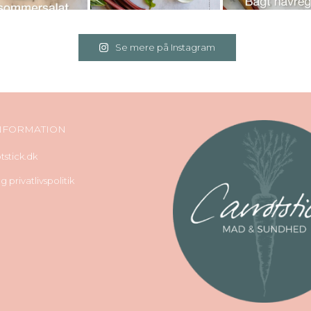
Se mere på Instagram
NFORMATION
stick.dk
 privatlivspolitik