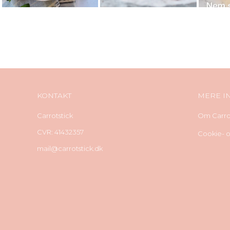
KONTAKT
MERE I
Carrotstick
Om Carrot
CVR: 41432357
Cookie- og
mail@carrotstick.dk