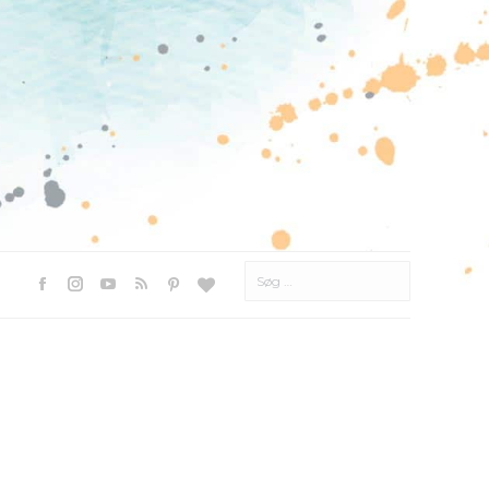
Søg
efter:
Facebook
Instagram
YouTube
Rss
Pinterest
Websted