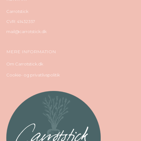
Carrotstick
CVR: 41432357
mail@carrotstick.dk
MERE INFORMATION
Om Carrotstick.dk
Cookie- og privatlivspolitik